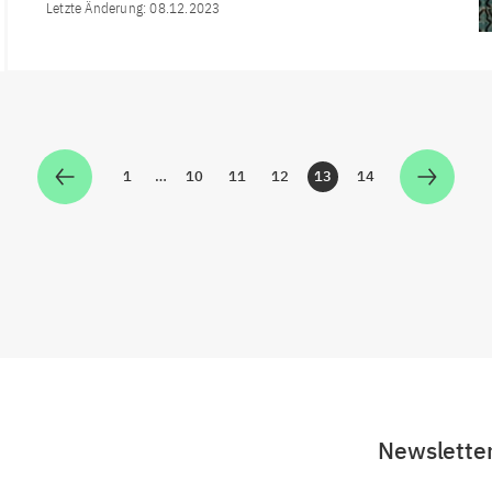
Letzte Änderung:
08.12.2023
1
…
10
11
12
13
14
Zur Seite
Zur Seite
Zur Seite
Zur Seite
Zur Seite
Zur Seite
Newslette