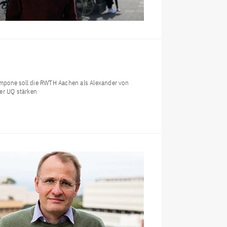
mpone soll die RWTH Aachen als Alexander von
er UQ stärken