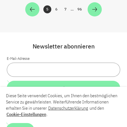
5
6
7
…
96
Zur Seite
Zur Seite
Zur Seite
Zur Seite
Newsletter abonnieren
E-Mail-Adresse
Weiter
Diese Seite verwendet Cookies, um Ihnen den bestmöglichen
Service zu gewährleisten. Weiterführende Informationen
LinkedIn
Bluesky
YouTube
erhalten Sie in unserer
Datenschutzerklärung
und den
Cookie-Einstellungen
.
Karriere
Kontakt
Impressum
Datenschutzerklärung