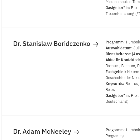
Microcomputed Tomog
Gastgeber*in:
Prof.
Tropenforschung (Z
Dr. Stanislaw Boridczenko
Programm:
Humbold
Auswahldatum:
Jul
Dienstadresse (Aus
Aktuelle Kontaktad
Bochum, Bochum, D
Fachgebiet:
Neuere 
Geschichte der Neu
Keywords:
Belarus, 
Below
Gastgeber*in:
Prof.
Deutschland)
Dr. Adam McNeeley
Programm:
Humbold
Programm)