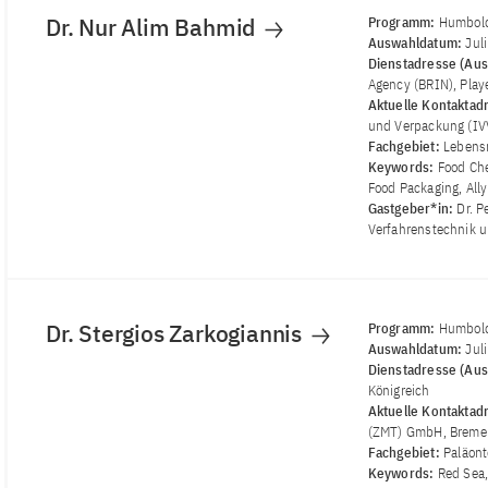
Dr. Nur Alim Bahmid
Programm:
Humbold
Auswahldatum:
Jul
Dienstadresse (Aus
Agency (BRIN), Play
Aktuelle Kontaktad
und Verpackung (IVV
Fachgebiet:
Lebens
Keywords:
Food Che
Food Packaging, Ally
Gastgeber*in:
Dr. P
Verfahrenstechnik u
Dr. Stergios Zarkogiannis
Programm:
Humbold
Auswahldatum:
Jul
Dienstadresse (Aus
Königreich
Aktuelle Kontaktad
(ZMT) GmbH, Breme
Fachgebiet:
Paläont
Keywords:
Red Sea,