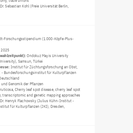
onomy, trade unions
 Dr. Sebastian Kohl (Freie Universität Berlin,
t-Forschungsstipendium (1.000-Köpfe-Plus-
i 2025
wahlzeitpunkt):
Ondokuz Mayis University
University), Samsun, Türkei
resse:
Institut für Züchtungsforschung an Obst,
t - Bundesforschungsinstitut für Kulturpflanzen
 Deutschland
 und Genomik der Pflanzen
ruticosa, Cherry leaf spot disease, cherry leaf spot
ity, transcriptomic and genetic mapping approaches
 Dr. Henryk Flachowsky (Julius Kühn-Institut -
titut für Kulturpflanzen (JKI), Dresden,