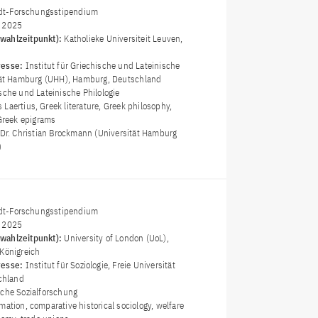
t-Forschungsstipendium
i 2025
wahlzeitpunkt):
Katholieke Universiteit Leuven,
resse:
Institut für Griechische und Lateinische
ität Hamburg (UHH), Hamburg, Deutschland
sche und Lateinische Philologie
 Laertius, Greek literature, Greek philosophy,
 Greek epigrams
 Dr. Christian Brockmann (Universität Hamburg
)
t-Forschungsstipendium
i 2025
wahlzeitpunkt):
University of London (UoL),
 Königreich
resse:
Institut für Soziologie, Freie Universität
schland
che Sozialforschung
rmation, comparative historical sociology, welfare