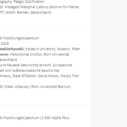
raphy, Pelagic Calcification
 Dr. Hildegard Westphal (Leibniz-Zentrum für Marine
MT) GmbH, Bremen, Deutschland)
t-Forschungsstipendium
i 2025
wahlzeitpunkt):
Szczecin University, Szczecin, Polen
resse:
Historisches Institut, Ruhr-Universität
eutschland
und Neueste Geschichte (einschl. Europäische
zeit und Außereuropäische Geschichte)
History, State Affiliation, Social History, History from
 Dr. Sören Urbansky (Ruhr-Universität Bochum,
t-Forschungsstipendium (1.000-Köpfe-Plus-