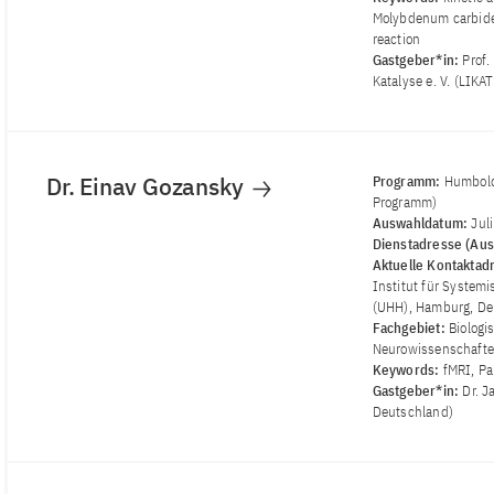
Molybdenum carbide,
reaction
Gastgeber*in:
Prof.
Katalyse e. V. (LIKA
Dr. Einav Gozansky
Programm:
Humbold
Programm)
Auswahldatum:
Jul
Dienstadresse (Aus
Aktuelle Kontaktad
Institut für System
(UHH), Hamburg, De
Fachgebiet:
Biologi
Neurowissenschaft
Keywords:
fMRI, Pa
Gastgeber*in:
Dr. J
Deutschland)