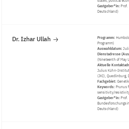
states, political ec
Gastgeber*in:
Prof.
Deutschland)
Dr. Izhar Ullah
Programm:
Humbold
Programm)
Auswahldatum:
Jul
Dienstadresse (Aus
(Nineteenth of May 
Aktuelle Kontaktad
Julius Kühn-Institu
(JKI), Quedlinburg,
Fachgebiet:
Genetik
Keywords:
Prunus f
sensitivity/resistiv
Gastgeber*in:
Prof.
Bundesforschungsins
Deutschland)