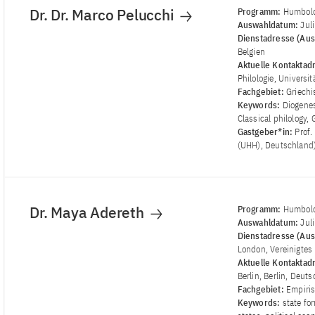
Dr. Dr. Marco Pelucchi
Programm:
Humbold
Auswahldatum:
Jul
Dienstadresse (Aus
Belgien
Aktuelle Kontaktad
Philologie, Univers
Fachgebiet:
Griechi
Keywords:
Diogenes
Classical philology,
Gastgeber*in:
Prof.
(UHH), Deutschland
Dr. Maya Adereth
Programm:
Humbold
Auswahldatum:
Jul
Dienstadresse (Aus
London, Vereinigtes
Aktuelle Kontaktad
Berlin, Berlin, Deut
Fachgebiet:
Empiris
Keywords:
state fo