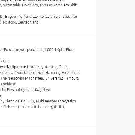
 metastable Mo oxides, reverse water-gas shift
 Dr. Evgueni V. Kondratenko (Leibniz-Institut für
T), Rostock, Deutschland)
t-Forschungsstipendium (1.000-Köpfe-Plus-
i 2025
wahlzeitpunkt):
University of Haifa, Israel
resse:
Universitätsklinikum Hamburg-Eppendorf,
ische Neurowissenschaften, Universität Hamburg
utschland
sche Psychologie und Kognitive
en
in, Chronic Pain, EEG, Multisensory Integration
an Mehnert (Universität Hamburg (UHH),