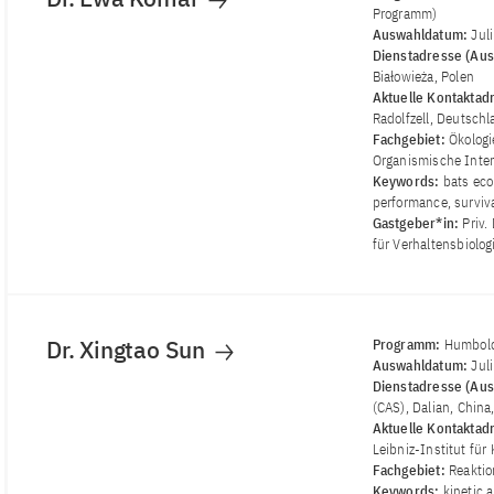
Programm)
Auswahldatum:
Jul
Dienstadresse (Aus
Białowieża, Polen
Aktuelle Kontaktad
Radolfzell, Deutsch
Fachgebiet:
Ökologi
Organismische Inte
Keywords:
bats eco
performance, surviva
Gastgeber*in:
Priv.
für Verhaltensbiolog
Dr. Xingtao Sun
Programm:
Humbold
Auswahldatum:
Jul
Dienstadresse (Aus
(CAS), Dalian, China
Aktuelle Kontaktad
Leibniz-Institut für
Fachgebiet:
Reaktio
Keywords:
kinetic 