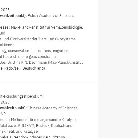
i 2025
wahlzeitpunkt):
Polish Academy of Sciences,
resse:
Max-Planck-Institut für Verhaltensbiologie,
land
e und Biodiversität der Tiere und Ökosysteme,
raktionen
logy, conservation implications, migration
l trade-offs, energetic constraints
 Doz. Dr. Dina K.N. Dechmann (Max-Planck-Institut
ie, Radolfzell, Deutschland)
t-Forschungsstipendium
i 2025
wahlzeitpunkt):
Chinese Academy of Sciences
, VR
resse:
Methoden für die angewandte Katalyse,
 Katalyse e. V. (LIKAT), Rostock, Deutschland
nskinetik und Katalyse
analysis, reaction-induced carburization,