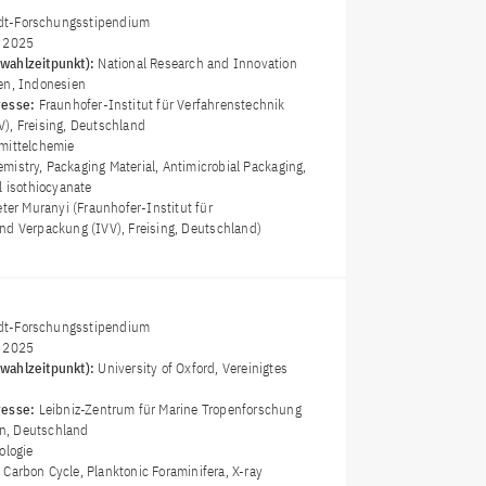
t-Forschungsstipendium
i 2025
wahlzeitpunkt):
National Research and Innovation
en, Indonesien
resse:
Fraunhofer-Institut für Verfahrenstechnik
), Freising, Deutschland
mittelchemie
mistry, Packaging Material, Antimicrobial Packaging,
l isothiocyanate
eter Muranyi (Fraunhofer-Institut für
nd Verpackung (IVV), Freising, Deutschland)
t-Forschungsstipendium
i 2025
wahlzeitpunkt):
University of Oxford, Vereinigtes
resse:
Leibniz-Zentrum für Marine Tropenforschung
n, Deutschland
ologie
 Carbon Cycle, Planktonic Foraminifera, X-ray