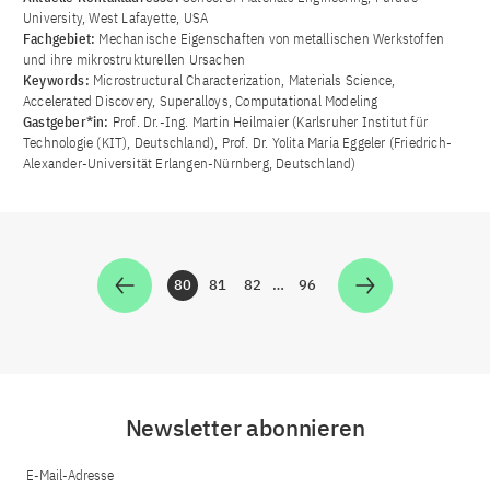
University, West Lafayette, USA
Fachgebiet:
Mechanische Eigenschaften von metallischen Werkstoffen
und ihre mikrostrukturellen Ursachen
Keywords:
Microstructural Characterization, Materials Science,
Accelerated Discovery, Superalloys, Computational Modeling
Gastgeber*in:
Prof. Dr.-Ing. Martin Heilmaier (Karlsruher Institut für
Technologie (KIT), Deutschland), Prof. Dr. Yolita Maria Eggeler (Friedrich-
Alexander-Universität Erlangen-Nürnberg, Deutschland)
80
81
82
…
96
Zur Seite
Zur Seite
Zur Seite
Zur Seite
Newsletter abonnieren
E-Mail-Adresse