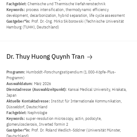
Fachgebiet:
Chemische und Thermische Verfahrenstechnik
Keywords:
process intensification, thermodynamic efficiency
development, decarbonization, hybrid separation, life cycle assessment
Gastgeber*in:
Prof. Dr.-Ing. Mirko Skiborowski (Technische Universität
Hamburg (TUHH), Deutschland)
Dr. Thuy Huong Quynh Tran
Programm:
Humboldt-Forschungsstipendium (1.000-Köpfe-Plus-
Programm)
Auswahldatum:
März 2026
Dienstadresse (Auswahlzeitpunkt):
Kansai Medical University, Hirakata,
Japan
Aktuelle Kontaktadresse:
Institut für Internationale Kommunikation,
Düsseldorf, Deutschland
Fachgebiet:
Nephrologie
Keywords:
super-resolution microscopy, actin, podocyte,
glomerulosclerosis, Inverted formin 2
Gastgeber*in:
Prof. Dr. Roland Wedlich-Söldner (Universität Münster,
Deutschland)