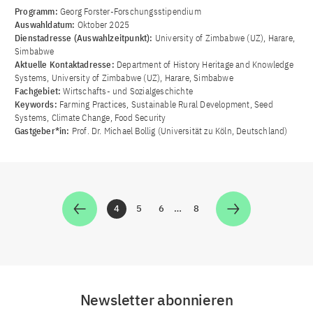
Programm:
Georg Forster-Forschungsstipendium
Auswahldatum:
Oktober 2025
Dienstadresse (Auswahlzeitpunkt):
University of Zimbabwe (UZ), Harare,
Simbabwe
Aktuelle Kontaktadresse:
Department of History Heritage and Knowledge
Systems, University of Zimbabwe (UZ), Harare, Simbabwe
Fachgebiet:
Wirtschafts- und Sozialgeschichte
Keywords:
Farming Practices, Sustainable Rural Development, Seed
Systems, Climate Change, Food Security
Gastgeber*in:
Prof. Dr. Michael Bollig (Universität zu Köln, Deutschland)
4
5
6
…
8
Zur Seite
Zur Seite
Zur Seite
Zur Seite
Newsletter abonnieren