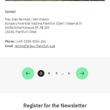
Contact
Frau Ines Reinhold / Herr Kressin
Europa-Universität Viadrina Frankfurt (Oder) | Dezernat IV
Große Scharrnstrasse 59, FB 203
15230, Frankfurt (Oder)
Phone:
(+49) 0335-5534-261
Email:
reinhold[at]euv-frankfurt-o.de
3
4
5
…
6
Zur Seite
Zur Seite
Zur Seite
Zur Seite
Register for the Newsletter