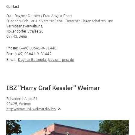
Contact
Frau Dagmar Gutbier / Frau Angela Ebert
Friedrich-Schiller-Universität Jena | Dezernat Liegenschaften und
Vermögensverwaltung
Nollendorfer Straße 26
07743, Jena
Phone:
(+49) 03641-9-31440
Fax:
(+49) 03641-9-31442
Email:
Dagmar.Gutbier[at]zuv.uni-jena.de
IBZ "Harry Graf Kessler" Weimar
Belvederer Allee 21
99425, Weimar
http://www.uni-weimar.de/ibz/