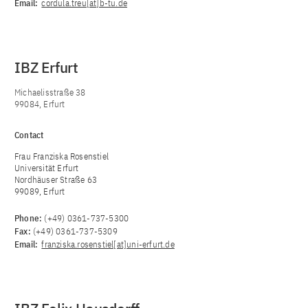
Email:
cordula.treu[at]b-tu.de
IBZ Erfurt
Michaelisstraße 38
99084, Erfurt
Contact
Frau Franziska Rosenstiel
Universität Erfurt
Nordhäuser Straße 63
99089, Erfurt
Phone:
(+49) 0361-737-5300
Fax:
(+49) 0361-737-5309
Email:
franziska.rosenstiel[at]uni-erfurt.de