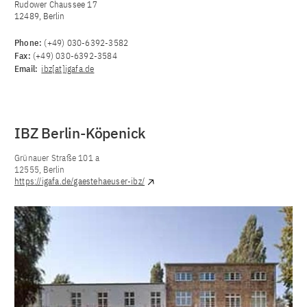
Rudower Chaussee 17
12489, Berlin
Phone:
(+49) 030-6392-3582
Fax:
(+49) 030-6392-3584
Email:
ibz[at]igafa.de
IBZ Berlin-Köpenick
Grünauer Straße 101 a
12555, Berlin
https://igafa.de/gaestehaeuser-ibz/