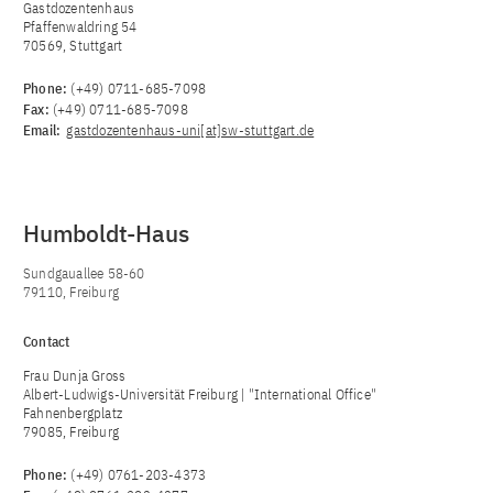
Gastdozentenhaus
Pfaffenwaldring 54
70569, Stuttgart
Phone:
(+49) 0711-685-7098
Fax:
(+49) 0711-685-7098
Email:
gastdozentenhaus-uni[at]sw-stuttgart.de
Humboldt-Haus
Sundgauallee 58-60
79110, Freiburg
Contact
Frau Dunja Gross
Albert-Ludwigs-Universität Freiburg | "International Office"
Fahnenbergplatz
79085, Freiburg
Phone:
(+49) 0761-203-4373