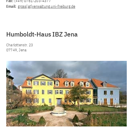
Fax:
(+49) 0761-203-4377
Email:
gross[at]verwaltung.uni-freiburg.de
Humboldt-Haus IBZ Jena
Charlottenstr. 23
07749, Jena