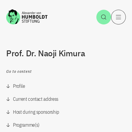
Jump to the content
Open Sea
O
Prof. Dr. Naoji Kimura
Go to content
Profile
Current contact address
Host during sponsorship
Programme(s)