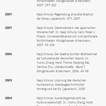
Wirklichkeiten. Königshausen & Neumann,
2007. 197-202
2007
Naoji Kimura: Regensburg, eine alte Stadt an
der Donau (japanisch). NTT, 2007
2007
Naoji Kimura: Zeitenwende in der japanischen
Wissenschaft. In: Naoji Kimura, Karin Moser v.
Filseck, Universalitätsanspruch und partikulare
Wirklichkeiten. Königshausen & Neumann,
2007. 93-106
2006
Naoji Kimura: Der Goethe-Schiller-Briefwechsel
als Kulturerbe der deutschen Klassik. In:
Yushu Zhang, Horst Thome, Maoping Wei,
Jianhua Zhu, Literaturstraße - Band 7.
Königshausen & Neumann, 2006. 45-58
2005
Naoji Kimura: Ursprung des deutschen
Humanismus, Geistesgeschichtlicher
Hintergrund der EU (japanisch). 2005
2004
Naoji Kimura: Auslandsgermanistik als
Kulturwissenschaft. In: Yushu Zhang, Horst