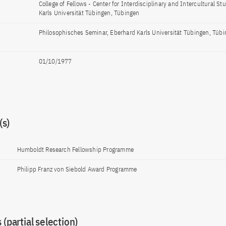
s
College of Fellows - Center for Interdisciplinary and Intercultural St
Karls Universität Tübingen, Tübingen
Philosophisches Seminar, Eberhard Karls Universität Tübingen, Tüb
01/10/1977
s)
Humboldt Research Fellowship Programme
Philipp Franz von Siebold Award Programme
 (partial selection)