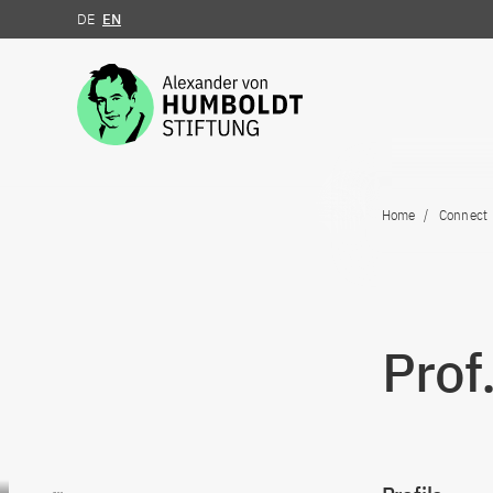
DE
EN
Jump to the content
Home
Connect
Prof
Go to content