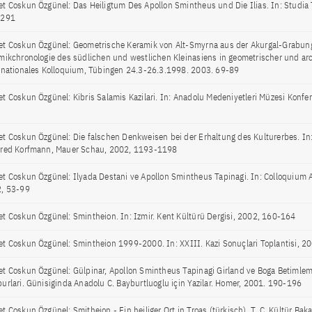
t Coskun Özgünel: Das Heiligtum Des Apollon Smintheus und Die Ilias. In: Studia T
-291
t Coskun Özgünel: Geometrische Keramik von Alt-Smyrna aus der Akurgal-Grabung
mikchronologie des südlichen und westlichen Kleinasiens in geometrischer und arc
rnationales Kolloquium, Tübingen 24.3-26.3.1998. 2003. 69-89
t Coskun Özgünel: Kibris Salamis Kazilari. In: Anadolu Medeniyetleri Müzesi Konfer
0
t Coskun Özgünel: Die falschen Denkweisen bei der Erhaltung des Kulturerbes. In: 
red Korfmann, Mauer Schau, 2002, 1193-1198
t Coskun Özgünel: Ilyada Destani ve Apollon Smintheus Tapinagi. In: Colloquium 
, 53-99
t Coskun Özgünel: Smintheion. In: Izmir. Kent Kültürü Dergisi, 2002, 160-164
t Coskun Özgünel: Smintheion 1999-2000. In: XXIII. Kazi Sonuçlari Toplantisi, 2
t Coskun Özgünel: Gülpinar, Apollon Smintheus Tapinagi Girland ve Boga Betimlem
urlari. Günisiginda Anadolu C. Bayburtluoglu için Yazilar. Homer, 2001. 190-196
 Coskun Özgünel: Smitheion - Ein heiliger Ort in Troas (türkisch). T. C. Kültür Bakanl