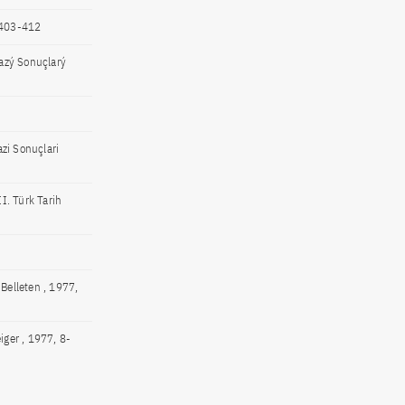
, 403-412
azý Sonuçlarý
zi Sonuçlari
I. Türk Tarih
Belleten , 1977,
ger , 1977, 8-