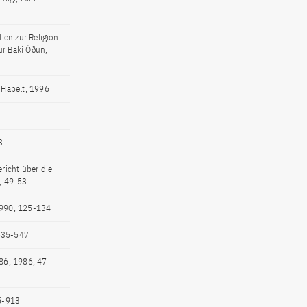
ien zur Religion
ür Baki Öðün,
 Habelt, 1996
3
richt über die
, 49-53
 1990, 125-134
 535-547
986, 1986, 47-
95-913