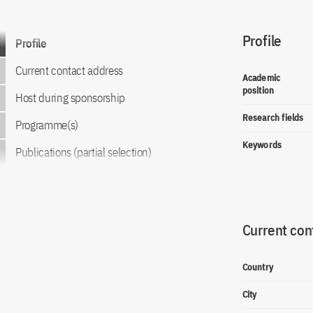
Profile
Go to content
Profile
Current contact address
Academic
position
Host during sponsorship
Research fields
Programme(s)
Keywords
Publications (partial selection)
Current con
Country
City