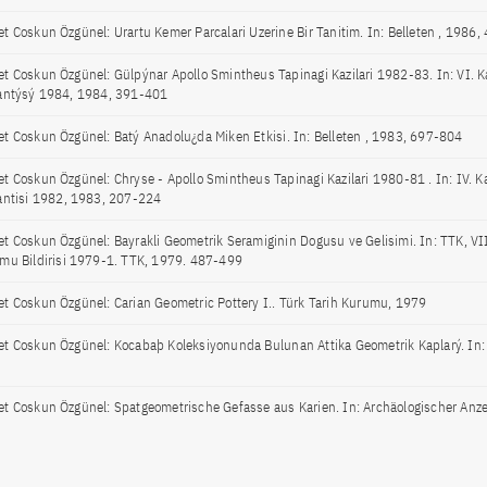
t Coskun Özgünel: Urartu Kemer Parcalari Uzerine Bir Tanitim. In: Belleten , 1986
t Coskun Özgünel: Gülpýnar Apollo Smintheus Tapinagi Kazilari 1982-83. In: VI. K
antýsý 1984, 1984, 391-401
t Coskun Özgünel: Batý Anadolu¿da Miken Etkisi. In: Belleten , 1983, 697-804
t Coskun Özgünel: Chryse - Apollo Smintheus Tapinagi Kazilari 1980-81 . In: IV. Ka
antisi 1982, 1983, 207-224
t Coskun Özgünel: Bayrakli Geometrik Seramiginin Dogusu ve Gelisimi. In: TTK, VII
mu Bildirisi 1979-1. TTK, 1979. 487-499
t Coskun Özgünel: Carian Geometric Pottery I.. Türk Tarih Kurumu, 1979
t Coskun Özgünel: Kocabaþ Koleksiyonunda Bulunan Attika Geometrik Kaplarý. In: 
7
t Coskun Özgünel: Spatgeometrische Gefasse aus Karien. In: Archäologischer Anzei