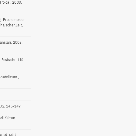
roica , 2003,
. Probleme der
haischer Zeit,
anslari, 2003,
Festschrift für
Anatolicum ,
002, 145-149
eli Sütun
igi, Milli