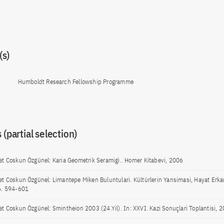
s)
Humboldt Research Fellowship Programme
 (partial selection)
t Coskun Özgünel: Karia Geometrik Seramigi.. Homer Kitabevi, 2006
t Coskun Özgünel: Limantepe Miken Buluntulari. Kültürlerin Yansimasi, Hayat Erk
. 594-601
t Coskun Özgünel: Smintheion 2003 (24.Yil). In: XXVI. Kazi Sonuçlari Toplantisi,