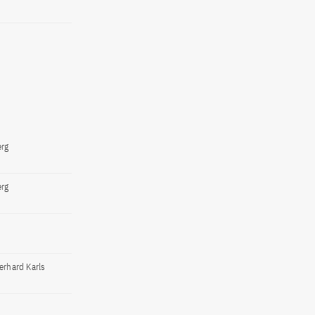
erg
erg
erhard Karls