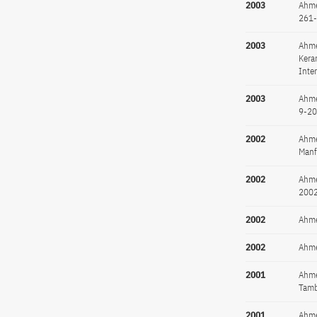
2003
Ahme
261
2003
Ahme
Kera
Inte
2003
Ahme
9-2
2002
Ahme
Manf
2002
Ahme
2002
2002
Ahme
2002
Ahme
2001
Ahme
Tamb
2001
Ahmet