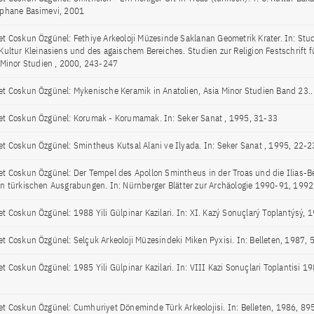
phane Basimevi, 2001
t Coskun Özgünel: Fethiye Arkeoloji Müzesinde Saklanan Geometrik Krater. In: Stud
Kultur Kleinasiens und des agaischem Bereiches. Studien zur Religion Festschrift f
 Minor Studien , 2000, 243-247
t Coskun Özgünel: Mykenische Keramik in Anatolien, Asia Minor Studien Band 23..
t Coskun Özgünel: Korumak - Korumamak. In: Seker Sanat , 1995, 31-33
t Coskun Özgünel: Smintheus Kutsal Alani ve Ilyada. In: Seker Sanat , 1995, 22-2
t Coskun Özgünel: Der Tempel des Apollon Smintheus in der Troas und die Ilias-Be
n türkischen Ausgrabungen. In: Nürnberger Blätter zur Archäologie 1990-91, 1992
t Coskun Özgünel: 1988 Yili Gülpinar Kazilari. In: XI. Kazý Sonuçlarý Toplantýsý,
t Coskun Özgünel: Selçuk Arkeoloji Müzesindeki Miken Pyxisi. In: Belleten, 1987,
t Coskun Özgünel: 1985 Yili Gülpinar Kazilari. In: VIII Kazi Sonuçlari Toplantisi 1
t Coskun Özgünel: Cumhuriyet Döneminde Türk Arkeolojisi. In: Belleten, 1986, 8