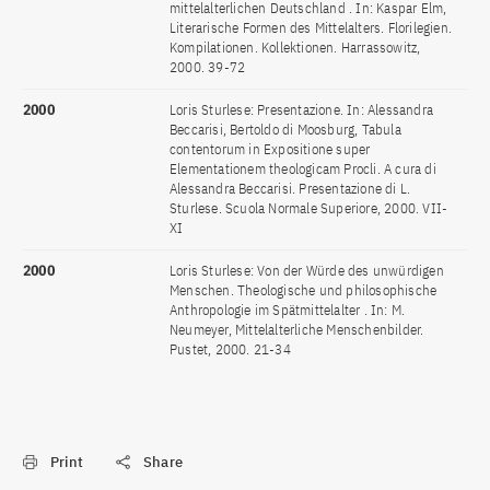
mittelalterlichen Deutschland . In: Kaspar Elm,
Literarische Formen des Mittelalters. Florilegien.
Kompilationen. Kollektionen. Harrassowitz,
2000. 39-72
2000
Loris Sturlese: Presentazione. In: Alessandra
Beccarisi, Bertoldo di Moosburg, Tabula
contentorum in Expositione super
Elementationem theologicam Procli. A cura di
Alessandra Beccarisi. Presentazione di L.
Sturlese. Scuola Normale Superiore, 2000. VII-
XI
2000
Loris Sturlese: Von der Würde des unwürdigen
Menschen. Theologische und philosophische
Anthropologie im Spätmittelalter . In: M.
Neumeyer, Mittelalterliche Menschenbilder.
Pustet, 2000. 21-34
Print
Share