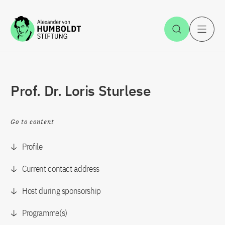
Jump to the content
Open Sea
O
Prof. Dr. Loris Sturlese
Go to content
Profile
Current contact address
Host during sponsorship
Programme(s)