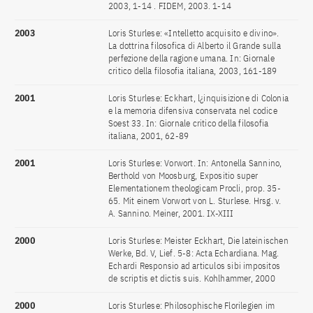
2003, 1-14 . FIDEM, 2003. 1-14
2003
Loris Sturlese: «Intelletto acquisito e divino».
La dottrina filosofica di Alberto il Grande sulla
perfezione della ragione umana. In: Giornale
critico della filosofia italiana, 2003, 161-189
2001
Loris Sturlese: Eckhart, l¿inquisizione di Colonia
e la memoria difensiva conservata nel codice
Soest 33. In: Giornale critico della filosofia
italiana, 2001, 62-89
2001
Loris Sturlese: Vorwort. In: Antonella Sannino,
Berthold von Moosburg, Expositio super
Elementationem theologicam Procli, prop. 35-
65. Mit einem Vorwort von L. Sturlese. Hrsg. v.
A. Sannino. Meiner, 2001. IX-XIII
2000
Loris Sturlese: Meister Eckhart, Die lateinischen
Werke, Bd. V, Lief. 5-8: Acta Echardiana. Mag.
Echardi Responsio ad articulos sibi impositos
de scriptis et dictis suis. Kohlhammer, 2000
2000
Loris Sturlese: Philosophische Florilegien im