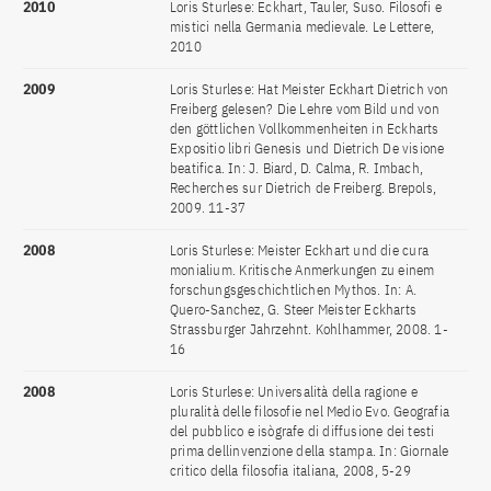
2010
Loris Sturlese: Eckhart, Tauler, Suso. Filosofi e
mistici nella Germania medievale. Le Lettere,
2010
2009
Loris Sturlese: Hat Meister Eckhart Dietrich von
Freiberg gelesen? Die Lehre vom Bild und von
den göttlichen Vollkommenheiten in Eckharts
Expositio libri Genesis und Dietrich De visione
beatifica. In: J. Biard, D. Calma, R. Imbach,
Recherches sur Dietrich de Freiberg. Brepols,
2009. 11-37
2008
Loris Sturlese: Meister Eckhart und die cura
monialium. Kritische Anmerkungen zu einem
forschungsgeschichtlichen Mythos. In: A.
Quero-Sanchez, G. Steer Meister Eckharts
Strassburger Jahrzehnt. Kohlhammer, 2008. 1-
16
2008
Loris Sturlese: Universalità della ragione e
pluralità delle filosofie nel Medio Evo. Geografia
del pubblico e isògrafe di diffusione dei testi
prima dellinvenzione della stampa. In: Giornale
critico della filosofia italiana, 2008, 5-29