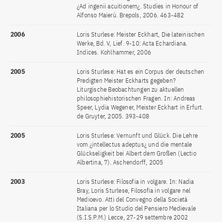
¿Ad ingenii acuitionem¿. Studies in Honour of
Alfonso Maierù. Brepols, 2006. 463-482
2006
Loris Sturlese: Meister Eckhart, Die lateinischen
Werke, Bd. V, Lief. 9-10: Acta Echardiana.
Indices. Kohlhammer, 2006
2005
Loris Sturlese: Hat es ein Corpus der deutschen
Predigten Meister Eckharts gegeben?
Liturgische Beobachtungen zu aktuellen
philosophiehistorischen Fragen. In: Andreas
Speer, Lydia Wegener, Meister Eckhart in Erfurt.
de Gruyter, 2005. 393-408
2005
Loris Sturlese: Vernunft und Glück. Die Lehre
vom ¿intellectus adeptus¿ und die mentale
Glückseligkeit bei Albert dem Großen (Lectio
Albertina, 7). Aschendorff, 2005
2003
Loris Sturlese: Filosofia in volgare. In: Nadia
Bray, Loris Sturlese, Filosofia in volgare nel
Medioevo. Atti del Convegno della Società
Italiana per lo Studio del Pensiero Medievale
(S.I.S.P.M.) Lecce, 27-29 settembre 2002