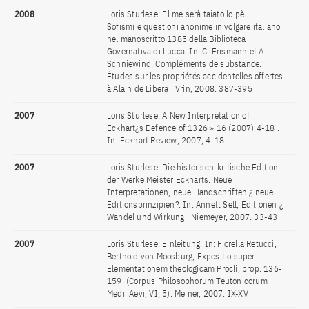
2008
Loris Sturlese: El me serà taiato lo pè ....
Sofismi e questioni anonime in volgare italiano
nel manoscritto 1385 della Biblioteca
Governativa di Lucca. In: C. Erismann et A.
Schniewind, Compléments de substance.
Études sur les propriétés accidentelles offertes
à Alain de Libera . Vrin, 2008. 387-395
2007
Loris Sturlese: A New Interpretation of
Eckhart¿s Defence of 1326 » 16 (2007) 4-18 .
In: Eckhart Review, 2007, 4-18
2007
Loris Sturlese: Die historisch-kritische Edition
der Werke Meister Eckharts. Neue
Interpretationen, neue Handschriften ¿ neue
Editionsprinzipien?. In: Annett Sell, Editionen ¿
Wandel und Wirkung . Niemeyer, 2007. 33-43
2007
Loris Sturlese: Einleitung. In: Fiorella Retucci,
Berthold von Moosburg, Expositio super
Elementationem theologicam Procli, prop. 136-
159. (Corpus Philosophorum Teutonicorum
Medii Aevi, VI, 5). Meiner, 2007. IX-XV