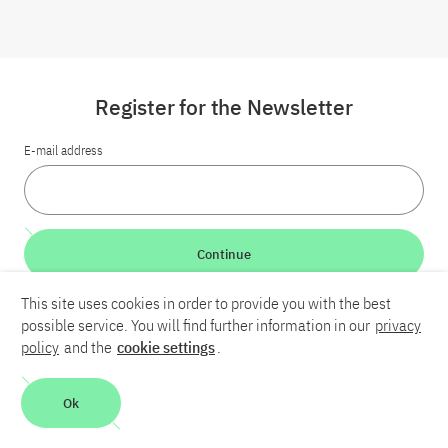
Register for the Newsletter
E-mail address
Continue
This site uses cookies in order to provide you with the best
LinkedIn
Bluesky
YouTube
possible service. You will find further information in our
privacy
policy
and the
cookie settings
.
Career
Contact
Imprint
Privacy policy
Accessibility
Ok
Report an accessibility problem