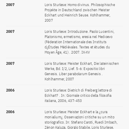
2007
Loris Sturlese: Homo divinus. Philosophische
Projekte in Deutschland zwischen Meister
Eckhart und Heinrich Seuse. Kohlhammer,
2007
2007
Loris Sturlese: Introduzione. Paolo Lucentini,
Platonismo, ermetismo, eresia nel Medioevo
(Féderation Internationale des Instituts
d¿Études Médiévales. Textes et études du
Moyen Âge, 41) . 2007. IX-XV
2007
Loris Sturlese: Meister Eckhart, Die lateinischen
Werke, Bd. I/2, Lief. 5-6: Expositio libri
Genesis. Liber parabolarum Genesis .
Kohlhammer, 2007
2006
Loris Sturlese: Dietrich di Freiberg lettore di
Eckhart? . In: Giornale critico della filosofia
italiana, 2006, 437-453
2006
Loris Sturlese: Meister Eckhart e la ¿cura
monialium¿. Osservazioni critiche su un mito
storiografico. In: Stefano Caroti, Ruedi Imbach,
Zénon Kaluza, Giorgio Stabile, Loris Sturlese,