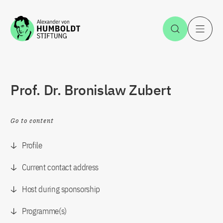
Jump to the content
Open Sea
O
Prof. Dr. Bronislaw Zubert
Go to content
Profile
Current contact address
Host during sponsorship
Programme(s)