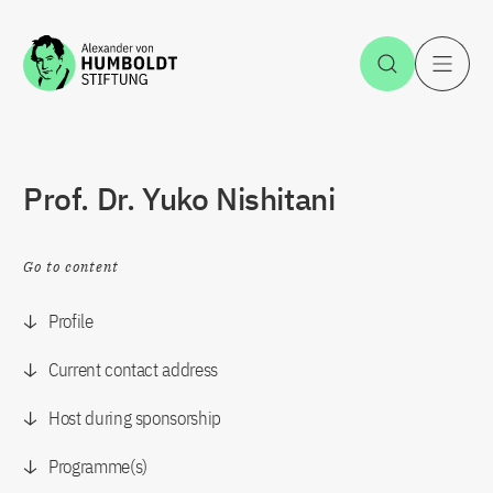
Jump to the content
Open Sea
O
Prof. Dr. Yuko Nishitani
Go to content
Profile
Current contact address
Host during sponsorship
Programme(s)