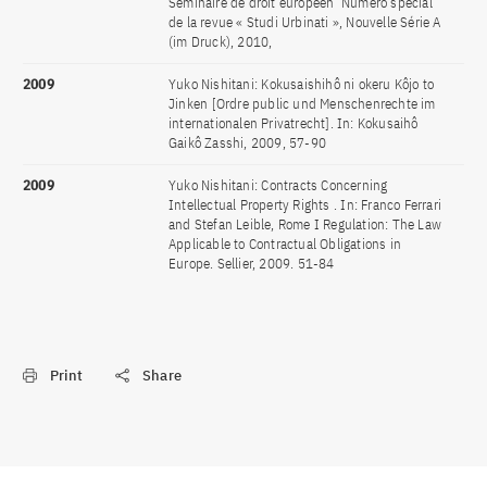
Séminaire de droit européen  Numero spécial
de la revue « Studi Urbinati », Nouvelle Série A
(im Druck), 2010,
2009
Yuko Nishitani: Kokusaishihô ni okeru Kôjo to
Jinken [Ordre public und Menschenrechte im
internationalen Privatrecht]. In: Kokusaihô
Gaikô Zasshi, 2009, 57-90
2009
Yuko Nishitani: Contracts Concerning
Intellectual Property Rights . In: Franco Ferrari
and Stefan Leible, Rome I Regulation: The Law
Applicable to Contractual Obligations in
Europe. Sellier, 2009. 51-84
Print
Share