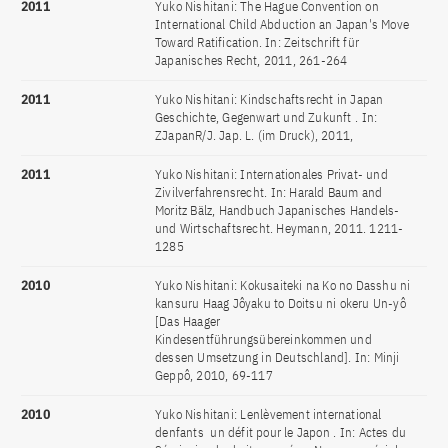
2011
Yuko Nishitani: The Hague Convention on
International Child Abduction an Japan's Move
Toward Ratification. In: Zeitschrift für
Japanisches Recht, 2011, 261-264
2011
Yuko Nishitani: Kindschaftsrecht in Japan 
Geschichte, Gegenwart und Zukunft . In:
ZJapanR/J. Jap. L. (im Druck), 2011,
2011
Yuko Nishitani: Internationales Privat- und
Zivilverfahrensrecht. In: Harald Baum and
Moritz Bälz, Handbuch Japanisches Handels-
und Wirtschaftsrecht. Heymann, 2011. 1211-
1285
2010
Yuko Nishitani: Kokusaiteki na Ko no Dasshu ni
kansuru Haag Jôyaku to Doitsu ni okeru Un-yô
[Das Haager
Kindesentführungsübereinkommen und
dessen Umsetzung in Deutschland]. In: Minji
Geppô, 2010, 69-117
2010
Yuko Nishitani: Lenlèvement international
denfants  un défit pour le Japon . In: Actes du