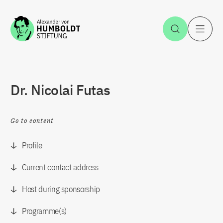
Jump to the content
Open Sea
O
Dr. Nicolai Futas
Go to content
Profile
Current contact address
Host during sponsorship
Programme(s)