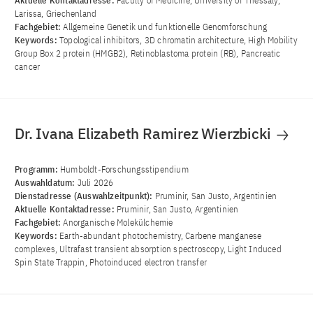
Aktuelle Kontaktadresse:
Faculty of Medicine, University of Thessaly,
Larissa, Griechenland
Fachgebiet:
Allgemeine Genetik und funktionelle Genomforschung
Keywords:
Topological inhibitors, 3D chromatin architecture, High Mobility
Group Box 2 protein (HMGB2), Retinoblastoma protein (RB), Pancreatic
cancer
Dr. Ivana Elizabeth Ramirez Wierzbicki
Programm:
Humboldt-Forschungsstipendium
Auswahldatum:
Juli 2026
Dienstadresse (Auswahlzeitpunkt):
Pruminir, San Justo, Argentinien
Aktuelle Kontaktadresse:
Pruminir, San Justo, Argentinien
Fachgebiet:
Anorganische Molekülchemie
Keywords:
Earth-abundant photochemistry, Carbene manganese
complexes, Ultrafast transient absorption spectroscopy, Light Induced
Spin State Trappin, Photoinduced electron transfer