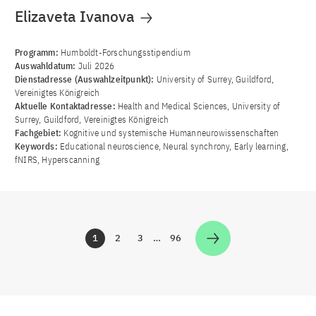
Elizaveta Ivanova
Programm:
Humboldt-Forschungsstipendium
Auswahldatum:
Juli 2026
Dienstadresse (Auswahlzeitpunkt):
University of Surrey, Guildford,
Vereinigtes Königreich
Aktuelle Kontaktadresse:
Health and Medical Sciences, University of
Surrey, Guildford, Vereinigtes Königreich
Fachgebiet:
Kognitive und systemische Humanneurowissenschaften
Keywords:
Educational neuroscience, Neural synchrony, Early learning,
fNIRS, Hyperscanning
1
2
3
…
96
Zur Seite
Zur Seite
Zur Seite
Zur Seite