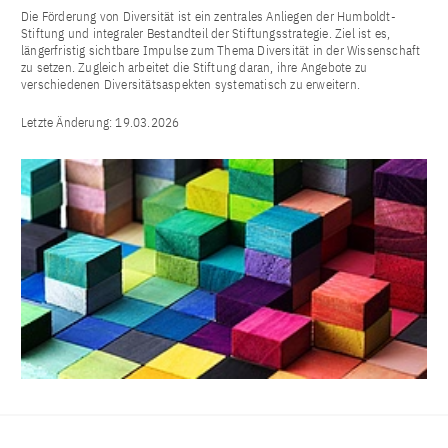
Die Förderung von Diversität ist ein zentrales Anliegen der Humboldt-
Stiftung und integraler Bestandteil der Stiftungsstrategie. Ziel ist es,
längerfristig sichtbare Impulse zum Thema Diversität in der Wissenschaft
zu setzen. Zugleich arbeitet die Stiftung daran, ihre Angebote zu
verschiedenen Diversitätsaspekten systematisch zu erweitern.
Letzte Änderung:
19.03.2026