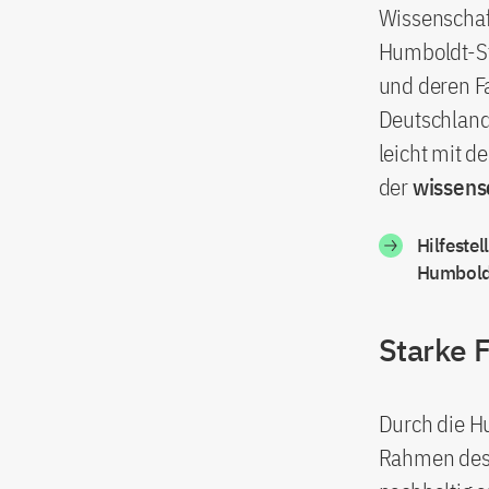
Wissenschaft
Humboldt-Sti
und deren Fa
Deutschland
leicht mit d
der
wissens
Hilfestel
Humboldt
Starke 
Durch die H
Rahmen des 