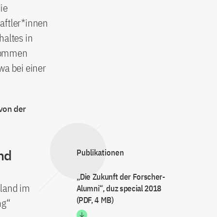
ie
aftler*innen
haltes in
 kommen
wa bei einer
 von der
nd
Publikationen
„Die Zukunft der Forscher-
hland im
Alumni“, duz special 2018
(PDF, 4 MB)
ng“