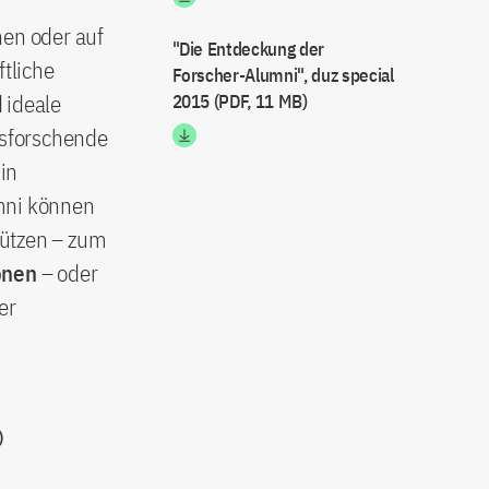
nen oder auf
"Die Entdeckung der
ftliche
Forscher-Alumni", duz special
 ideale
2015 (PDF, 11 MB)
hsforschende
in
umni können
tützen – zum
onen
– oder
er
)