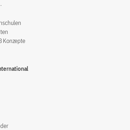
.
chschulen
pten
13 Konzepte
ternational
 der