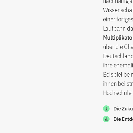
nachhaltig 
Wissenschaft
einer fortge
Laufbahn dan
Multiplikat
über die Ch
Deutschland
ihre ehemal
Beispiel be
ihnen bei st
Hochschule 
Die Zuku
Die Entd