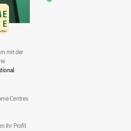
am mit der
che
tional
ome Centres
 ihr Profil