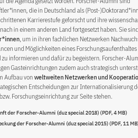
auf die Agenda gesetzt worden. Forscher-Alumni sind
ler*innen, die in Deutschland als (Post-)Doktorand*in
schrittenen Karrierestufe geforscht und ihre wissenscha
ach in einem anderen Land fortgesetzt haben. Sie sind
or*innen
, um in ihren fachlichen Netzwerken Nachwuc
ancen und Möglichkeiten eines Forschungsaufenthaltes 
 zu informieren und dafür zu begeistern. Forscher-Al
igen Gasteinrichtungen zudem auch strategisch unters
im Aufbau von
weltweiten Netzwerken und Kooperati
rategischen Entscheidungen zur Internationalisierung d
bzw. Forschungseinrichtung zur Seite stehen.
nft der Forscher-Alumni (duz special 2018) (PDF, 4 MB)
eckung der Forscher-Alumni (duz special 2015) (PDF, 11 MB