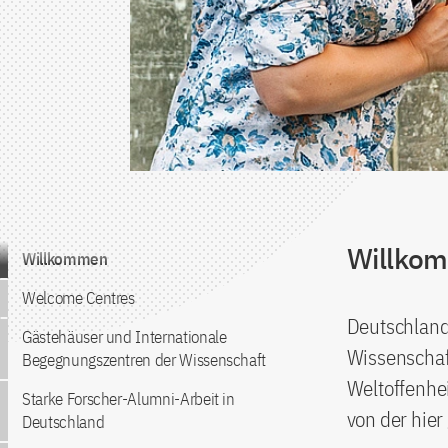
Willkom
Zum Inhalt springen
Willkommen
Welcome Centres
Deutschland 
Gästehäuser und Internationale
Wissenschaft
Begegnungszentren der Wissenschaft
Weltoffenhei
Starke Forscher-Alumni-Arbeit in
von der hier
Deutschland