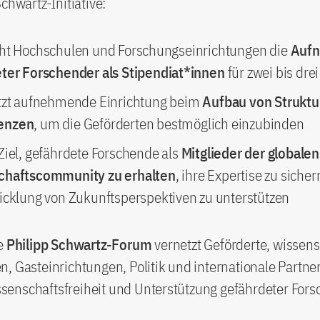
Schwartz-Initiative:
ht Hochschulen und Forschungseinrichtungen die
Auf
ter Forschender als Stipendiat*innen
für zwei bis dre
tzt aufnehmende Einrichtung beim
Aufbau von Struktu
enzen
, um die Geförderten bestmöglich einzubinden
Ziel, gefährdete Forschende als
Mitglieder der globalen
chaftscommunity
zu erhalten
, ihre Expertise zu sicher
icklung von Zukunftsperspektiven zu unterstützen
he
Philipp Schwartz-Forum
vernetzt Geförderte, wissens
, Gasteinrichtungen, Politik und internationale Partne
enschaftsfreiheit und Unterstützung gefährdeter Fors