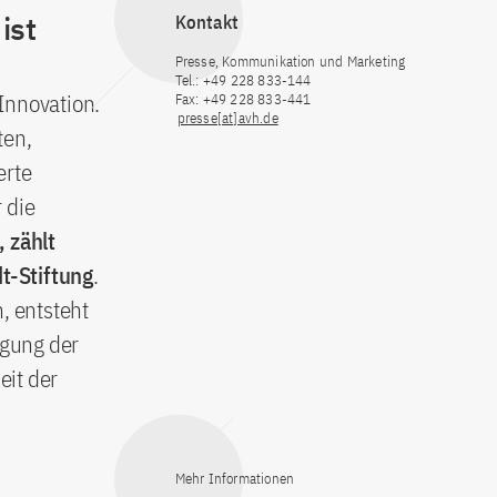
ist
Kontakt
Presse, Kommunikation und Marketing
Tel.: +49 228 833-144
 Innovation.
Fax: +49 228 833-441
presse[at]avh.de
ten,
erte
 die
 zählt
t-Stiftung
.
, entsteht
ugung der
eit der
Mehr Informationen