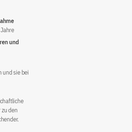
nahme
i Jahre
ren und
n und sie bei
chaftliche
r zu den
chender.