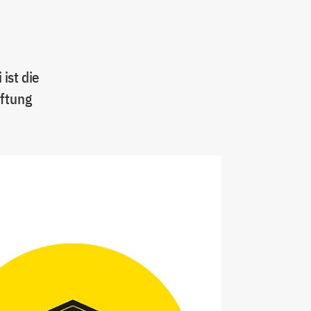
n
ist die
iftung