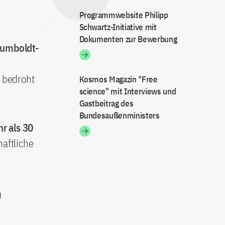
Programmwebsite Philipp
Schwartz-Initiative mit
Dokumenten zur Bewerbung
Humboldt-
n bedroht
Kosmos Magazin "Free
science" mit Interviews und
Gastbeitrag des
Bundesaußenministers
r als 30
aftliche
n