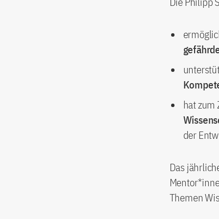
Die Philipp 
ermöglic
gefährde
unterstü
Kompet
hat zum 
Wissens
der Entw
Das jährlic
Mentor*innen
Themen Wiss