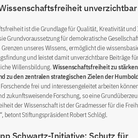
issenschaftsfreiheit unverzichtbar 
sfreiheit ist die Grundlage für Qualität, Kreativität und
 sie Grundvoraussetzung für demokratische Gesellschaf
e Grenzen unseres Wissens, ermöglicht die wissensbasi
sfindung und leistet damit unverzichtbare Beiträge für
liche Willensbildung.
Wissenschaftsfreiheit zu stärken,
d zu den zentralen strategischen Zielen der Humbold
 Forschende frei und interessengeleitet arbeiten können
und zukunftsweisende Forschung, so eine Grundüberze
reiheit der Wissenschaft ist der Gradmesser für die Freih
“, betont Stiftungspräsident Robert Schlögl.
ipp Schwartz-Initiative: Schutz für