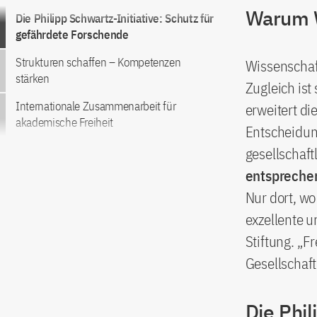
Warum W
Zum Inhalt springen
Die Philipp Schwartz-Initiative: Schutz für
gefährdete Forschende
Strukturen schaffen – Kompetenzen
Wissenschaft
stärken
Zugleich ist
Internationale Zusammenarbeit für
erweitert di
akademische Freiheit
Entscheidung
gesellschaft
entsprechen
Nur dort, wo
exzellente 
Stiftung. „F
Gesellschaft
Die Phil