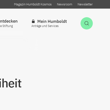
Magazin Humboldt Kosmos
Newsroom
Newsletter
ntdecken
Mein Humboldt
Suche öff
ie Stiftung
Anträge und Services
e
heit