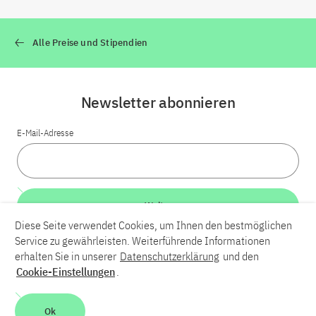
Alle Preise und Stipendien
Newsletter abonnieren
E-Mail-Adresse
Weiter
Diese Seite verwendet Cookies, um Ihnen den bestmöglichen
Service zu gewährleisten. Weiterführende Informationen
LinkedIn
Bluesky
YouTube
erhalten Sie in unserer
Datenschutzerklärung
und den
Cookie-Einstellungen
.
Karriere
Kontakt
Impressum
Datenschutzerklärung
Ok
Barrierefreiheit
Barriere melden
Leichte Sprache