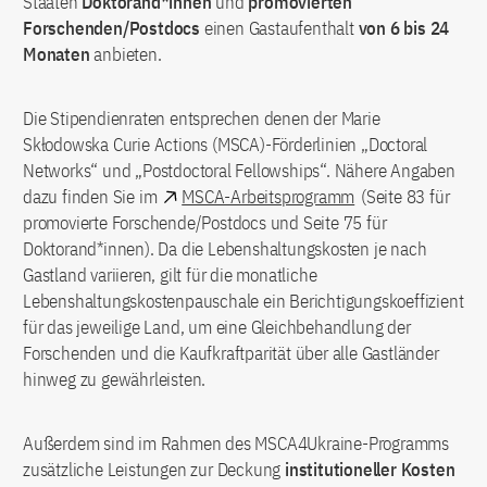
Staaten
Doktorand*innen
und
promovierten
Forschenden/Postdocs
einen Gastaufenthalt
von 6 bis 24
Monaten
anbieten.
Die Stipendienraten entsprechen denen der Marie
Skłodowska Curie Actions (MSCA)-Förderlinien „Doctoral
Networks“ und „Postdoctoral Fellowships“. Nähere Angaben
dazu finden Sie im
MSCA-Arbeitsprogramm
(Seite 83 für
promovierte Forschende/Postdocs und Seite 75 für
Doktorand*innen). Da die Lebenshaltungskosten je nach
Gastland variieren, gilt für die monatliche
Lebenshaltungskostenpauschale ein Berichtigungskoeffizient
für das jeweilige Land, um eine Gleichbehandlung der
Forschenden und die Kaufkraftparität über alle Gastländer
hinweg zu gewährleisten.
Außerdem sind im Rahmen des MSCA4Ukraine-Programms
zusätzliche Leistungen zur Deckung
institutioneller Kosten