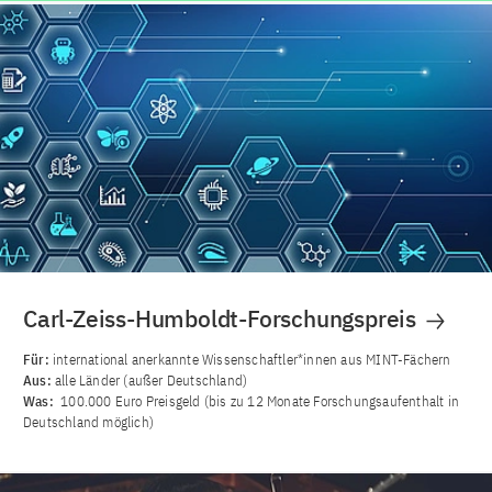
Carl-Zeiss-Humboldt-Forschungspreis
Für:
international anerkannte Wissenschaftler*innen aus MINT-Fächern
Aus:
alle Länder (außer Deutschland)
Was:
100.000 Euro Preisgeld (bis zu 12 Monate Forschungsaufenthalt in
Deutschland möglich)