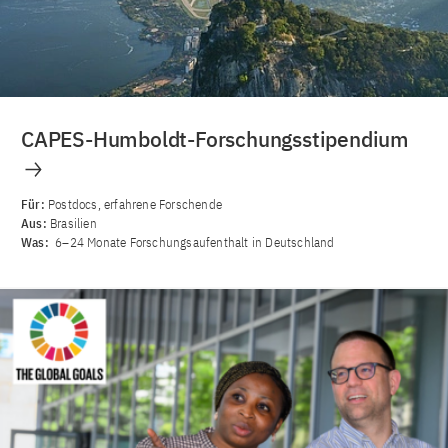
CAPES-Humboldt-Forschungsstipendium
Für:
Postdocs, erfahrene Forschende
Aus:
Brasilien
Was:
6–24 Monate Forschungsaufenthalt in Deutschland