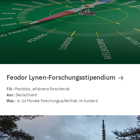
Feodor Lynen-Forschungsstipendium
Für:
Postdocs, erfahrene Forschende
Aus:
Deutschland
Was:
6–24 Monate Forschungsaufenthalt im Ausland