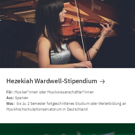
Hezekiah Wardwell-Stipendium
Für:
Musiker*innen oder Musikwissenschaftler*innen
Aus:
Spanien
Was:
bis zu 2 Semester fortgeschrittenes Studium oder Weiterbildung an
Musikhochschule/Konservatorium in Deutschland