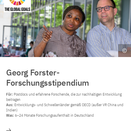
Georg Forster-
Forschungsstipendium
Für:
Postdocs und erfahrene Forschende, die zur nachhaltigen Entwicklung
beitragen
Aus:
Entwicklungs‐ und Schwellenländer gemäß OECD (außer VR China und
Indien)
Was:
6–24 Monate Forschungsaufenthalt in Deutschland
Mehr