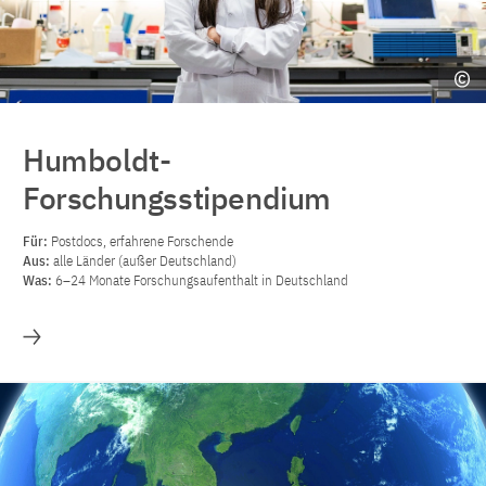
Humboldt-
Forschungsstipendium
Für:
Postdocs, erfahrene Forschende
Aus:
alle Länder (außer Deutschland)
Was:
6–24 Monate Forschungsaufenthalt in Deutschland
Mehr