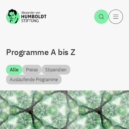
Zum Inhalt springen
Suche öff
H
Programme A bis Z
(Zum Inhalt springen)
Alle
Preise
Stipendien
Auslaufende Programme