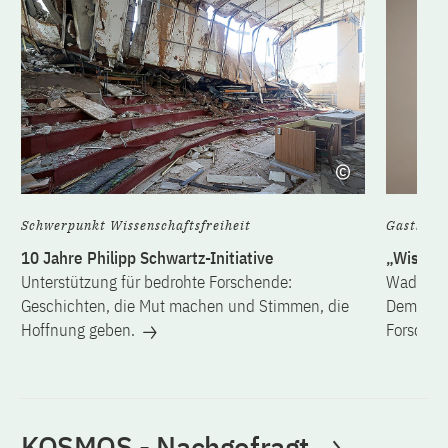
Schwerpunkt Wissenschaftsfreiheit
Gastbeit
10 Jahre Philipp Schwartz-Initiative
„Wissen 
Unterstützung für bedrohte Forschende:
Wadephul
Geschichten, die Mut machen und Stimmen, die
Demokrat
Hoffnung geben.
Forschen
KOSMOS - Nachgefragt