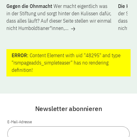
Gegen die Ohnmacht
Wer macht eigentlich was
Die Kur
in der Stiftung und sorgt hinter den Kulissen dafür,
der Stift
dass alles läuft? Auf dieser Seite stellen wir einmal
dass alle
nicht Humboldtianer*innen,...
nicht Hu
ERROR:
Content Element with uid "48295" and type
"rsmpageadds_simpleteaser" has no rendering
definition!
Newsletter abonnieren
E-Mail-Adresse