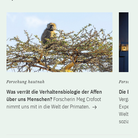
Forschung hautnah
Forschun
Was verrät die Verhaltensbiologie der Affen
Die Erbf
über uns Menschen?
Forscherin Meg Crofoot
Vergange
nimmt uns mit in die Welt der Primaten.
Expertin 
Welterbe
soziale..