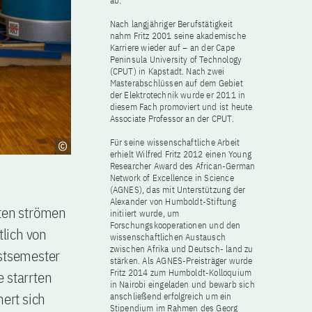
ab.
Nach langjähriger Berufstätigkeit
nahm Fritz 2001 seine akademische
Karriere wieder auf – an der Cape
Peninsula University of Technology
(CPUT) in Kapstadt. Nach zwei
Masterabschlüssen auf dem Gebiet
der Elektrotechnik wurde er 2011 in
diesem Fach promoviert und ist heute
Associate Professor an der CPUT.
Für seine wissenschaftliche Arbeit
erhielt Wilfred Fritz 2012 einen Young
Researcher Award des African-German
Network of Excellence in Science
(AGNES), das mit Unterstützung der
Alexander von Humboldt-Stiftung
ten strömen
initiiert wurde, um
Forschungskooperationen und den
lich von
wissenschaftlichen Austausch
zwischen Afrika und Deutsch- land zu
rstsemester
stärken. Als AGNES-Preisträger wurde
Fritz 2014 zum Humboldt-Kolloquium
 starrten
in Nairobi eingeladen und bewarb sich
nert sich
anschließend erfolgreich um ein
Stipendium im Rahmen des Georg