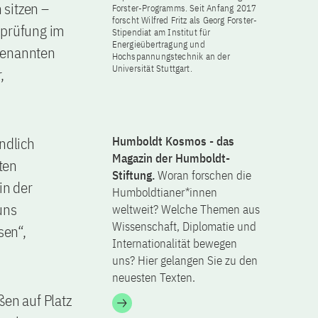
 sitzen –
Forster-Programms. Seit Anfang 2017
forscht Wilfred Fritz als Georg Forster-
sprüfung im
Stipendiat am Institut für
Energieübertragung und
ogenannten
Hochspannungstechnik an der
Universität Stuttgart.
,
ndlich
Humboldt Kosmos - das
Magazin der Humboldt-
ten
Stiftung.
Woran forschen die
in der
Humboldtianer*innen
uns
weltweit? Welche Themen aus
Wissenschaft, Diplomatie und
sen“,
Internationalität bewegen
uns? Hier gelangen Sie zu den
neuesten Texten.
ßen auf Platz