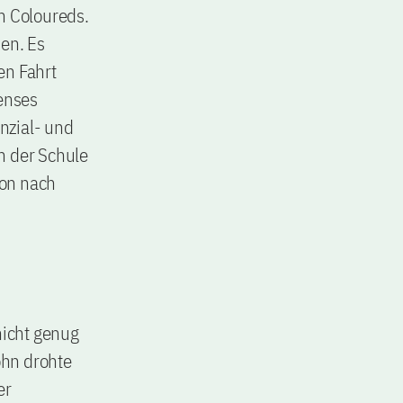
n Coloureds.
en. Es
en Fahrt
enses
nzial- und
n der Schule
hon nach
nicht genug
ohn drohte
er