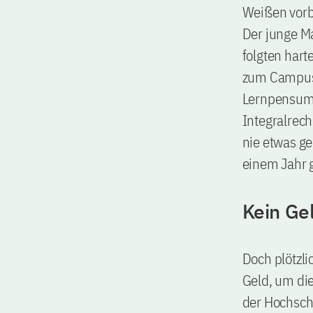
Weißen vorbe
Der junge M
folgten hart
zum Campus,
Lernpensum 
Integralrech
nie etwas ge
einem Jahr 
Kein Ge
Doch plötzli
Geld, um di
der Hochschu