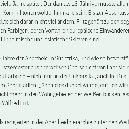
z viele Jahre später. Der damals 18-Jährige musste allein
r Kommilitonen wollte ihm nahe sein. Bis zur Abschlus
llte sich daran nicht viel ändern. Fritz gehört zu den s
den Farbigen, deren Vorfahren europäische Einwanderer
 Einheimische und asiatische Sklaven sind.
 Jahre der Apartheid in Südafrika, und wie selbstverstä
 Erstsemester aus der weißen Oberschicht von Landsleu
utfarbe ab – nicht nur an der Universität, auch im Bus, 
im Sportstadion. „Sobald es dunkel wurde, durften wir 
icht mehr in den Wohngebieten der Weißen blicken las
 Wilfred Fritz.
s rangierten in der Apartheidhierarchie hinter den Wei