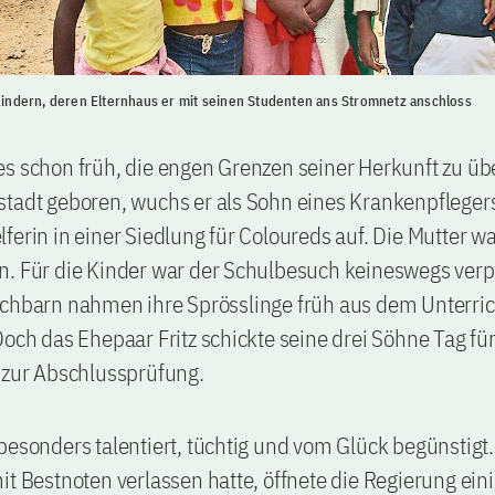
 Kindern, deren Elternhaus er mit seinen Studenten ans Stromnetz anschloss
es schon früh, die engen Grenzen seiner Herkunft zu ü
stadt geboren, wuchs er als Sohn eines Krankenpfleger
ferin in einer Siedlung für Coloureds auf. Die Mutter w
n. Für die Kinder war der Schulbesuch keineswegs verp
chbarn nahmen ihre Sprösslinge früh aus dem Unterrich
Doch das Ehepaar Fritz schickte seine drei Söhne Tag für
 zur Abschlussprüfung.
besonders talentiert, tüchtig und vom Glück begünstigt. 
it Bestnoten verlassen hatte, öffnete die Regierung ein