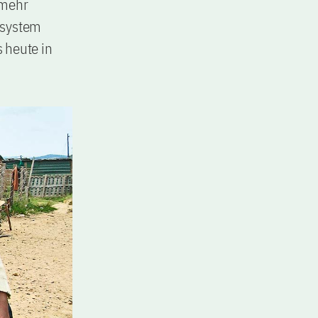
 mehr
nsystem
s heute in