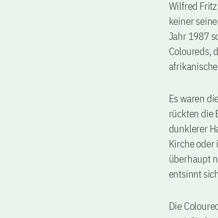
Wilfred Frit
keiner seine
Jahr 1987 so
Coloureds, 
afrikanische
Es waren die
rückten die
dunklerer Ha
Kirche oder 
überhaupt n
entsinnt sich
Die Coloured