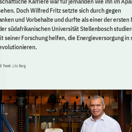
schaftliche Karriere war für jemanden wie ihn im Apa
sehen. Doch Wilfred Fritz setzte sich durch gegen
nken und Vorbehalte und durfte als einer der ersten 
er südafrikanischen Universität Stellenbosch studie
it seiner Forschung helfen, die Energieversorgung in 
evolutionieren.
18
Text:
Lilo Berg