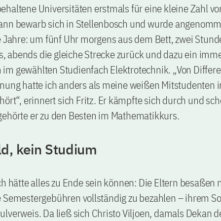
haltene Universitäten erstmals für eine kleine Zahl vo
ann bewarb sich in Stellenbosch und wurde angenomm
e Jahre: um fünf Uhr morgens aus dem Bett, zwei Stund
 abends die gleiche Strecke zurück und dazu ein imm
im gewählten Studienfach Elektrotechnik. „Von Differe
nung hatte ich anders als meine weißen Mitstudenten i
hört“, erinnert sich Fritz. Er kämpfte sich durch und sc
gehörte er zu den Besten im Mathematikkurs.
ld, kein Studium
ch hätte alles zu Ende sein können: Die Eltern besaßen 
e Semestergebühren vollständig zu bezahlen – ihrem S
lverweis. Da ließ sich Christo Viljoen, damals Dekan d