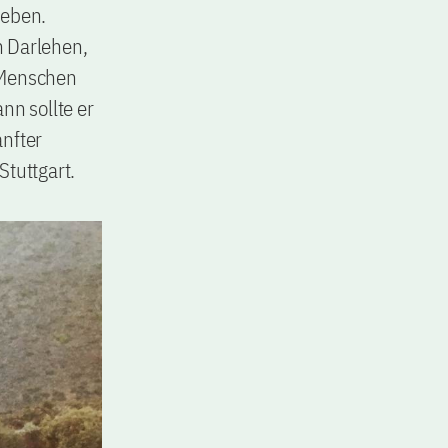
geben.
n Darlehen,
 Menschen
n sollte er
anfter
Stuttgart.