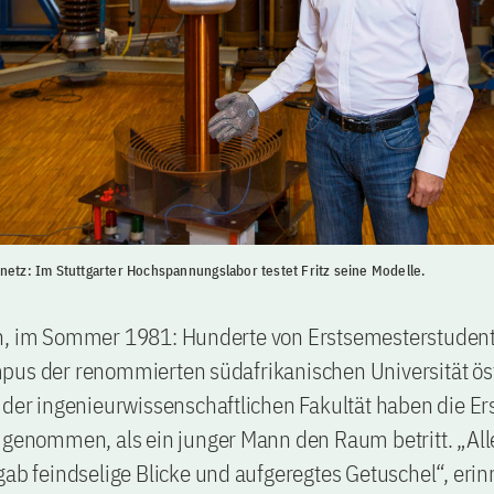
netz: Im Stuttgarter Hochspannungslabor testet Fritz seine Modelle.
h, im Sommer 1981: Hunderte von Erstsemesterstuden
pus der renommierten südafrikanischen Universität öst
 der ingenieurwissenschaftlichen Fakultät haben die E
 genommen, als ein junger Mann den Raum betritt. „Alle
gab feindselige Blicke und aufgeregtes Getuschel“, erin