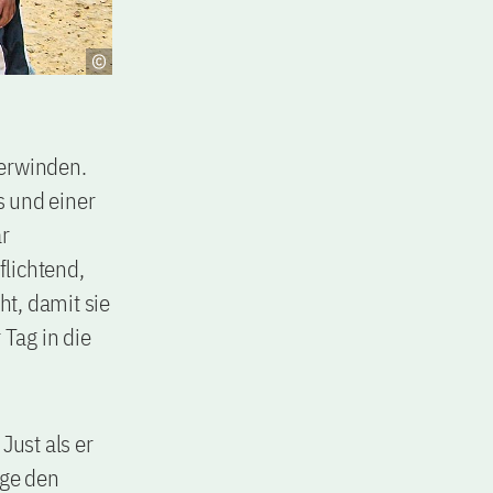
berwinden.
s und einer
ar
flichtend,
t, damit sie
 Tag in die
Just als er
ige den