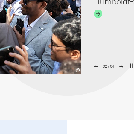
Humboldt-S
02
/
04