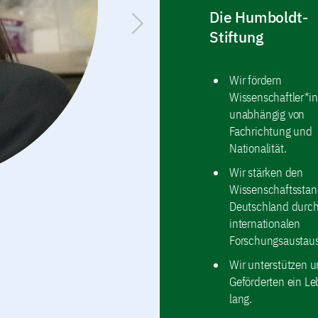
Die Humboldt-
Stiftung
Wir fördern
Wissenschaftler*i
unabhängig von
Fachrichtung und
Nationalität.
Wir stärken den
Wissenschaftsstan
Deutschland durc
internationalen
Christopher Barner-Kowollik 
Forschungsaustau
Christopher Barner-Kowollik ist
der makromolekularen Photoche
Wir unterstützen u
seinem Team, wie Licht fein ge
um neue Materialien aus weiche
Geförderten ein L
beispielsweise durch lichtgest
lang.
Druckverfahren.
Mehr