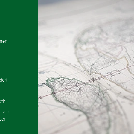
nnen,
dort
h
| Chemie
sch.
 ein führender Forscher
mie. Er erforscht mit
nsere
steuert werden kann,
r Materie zu erzeugen,
eben
euerte 3D-