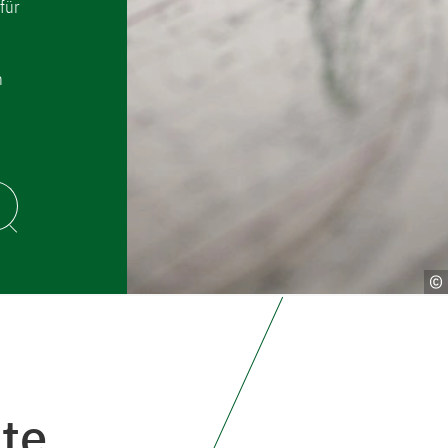
für
n
te.