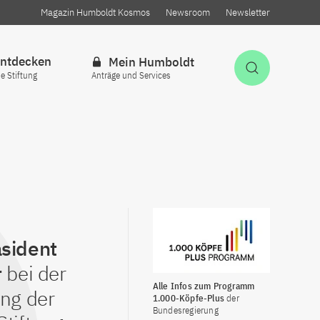
Magazin Humboldt Kosmos
Newsroom
Newsletter
ntdecken
Mein Humboldt
Suche öff
ie Stiftung
Anträge und Services
sident
r
bei der
Alle Infos zum Programm
ng der
1.000-Köpfe-Plus
der
Bundesregierung