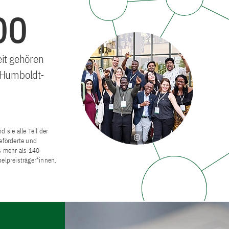
00
it gehören
 Humboldt-
 sie alle Teil der
eförderte und
s mehr als 140
elpreisträger*innen.