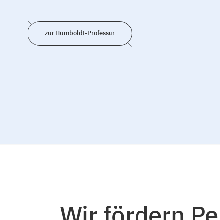
zur Humboldt-Professur
Wir fördern Pe
Progammfinder