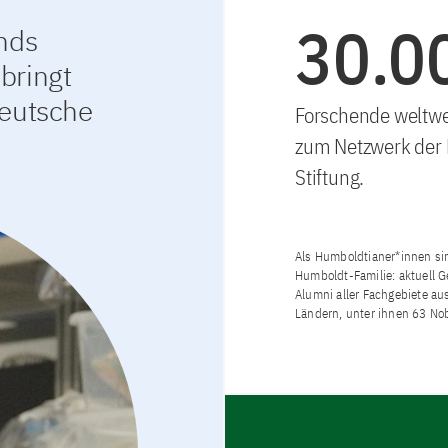
30.0
nds
bringt
deutsche
Forschende weltwe
zum Netzwerk der
Stiftung.
Als Humboldtianer*innen sind
Humboldt-Familie: aktuell G
Alumni aller Fachgebiete au
Ländern, unter ihnen 63 Nob