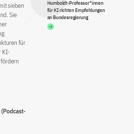
Humboldt-Professor*innen
mit sieben
für KI richten Empfehlungen
nd. Sie
an Bundesregierung
ner
ng
kturen für
r KI-
 fördern
 (Podcast-