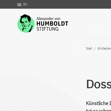
DE
EN
Zum Inhalt springen
Start
Entdecke
Doss
Künstliche I
tut es schon