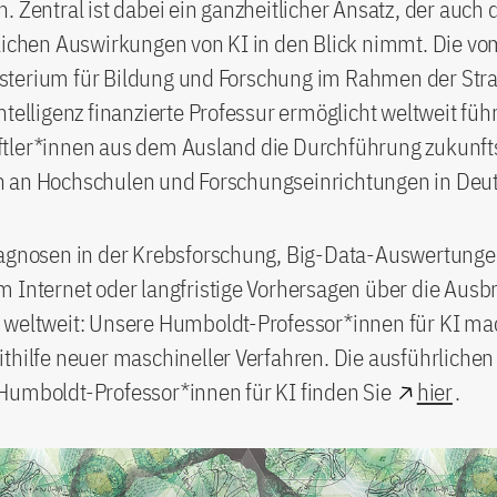
. Zentral ist dabei ein ganzheitlicher Ansatz, der auch 
lichen Auswirkungen von KI in den Blick nimmt. Die vo
terium für Bildung und Forschung im Rahmen der Stra
ntelligenz finanzierte Professur ermöglicht weltweit fü
tler*innen aus dem Ausland die Durchführung zukunf
 an Hochschulen und Forschungseinrichtungen in Deu
iagnosen in der Krebsforschung, Big-Data-Auswertunge
 Internet oder langfristige Vorhersagen über die Ausb
 weltweit: Unsere Humboldt-Professor*innen für KI ma
thilfe neuer maschineller Verfahren. Die ausführlichen
Humboldt-Professor*innen für KI finden Sie
hier
.