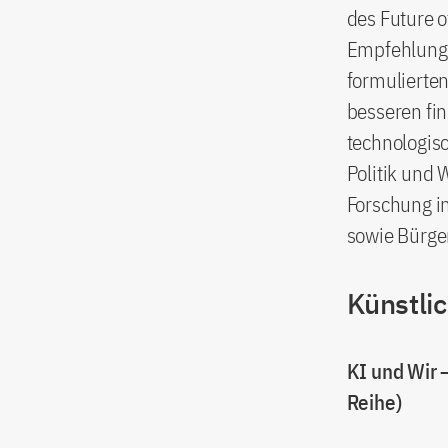
des Future 
Empfehlunge
formulierten
besseren fin
technologis
Politik und 
Forschung i
sowie Bürge
Künstli
KI und Wir 
Reihe)