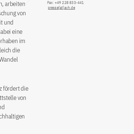
n, arbeiten
Fax: +49 228 833-441
presse[at]avh.de
schung von
it und
dabei eine
vorhaben im
leich die
 Wandel
 fördert die
tstelle von
nd
chhaltigen