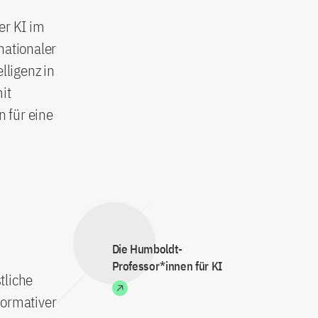
er KI im
nationaler
ligenz in
it
n für eine
Die Humboldt-
Professor*innen für KI
tliche
formativer