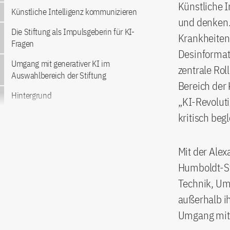
Künstliche I
Künstliche Intelligenz kommunizieren
und denken.
Die Stiftung als Impulsgeberin für KI-
Krankheiten 
Fragen
Desinformati
Umgang mit generativer KI im
zentrale Rol
Auswahlbereich der Stiftung
Bereich der 
Hintergrund
„KI-Revolut
kritisch begl
Mit der Alex
Humboldt-Sti
Technik, Umw
außerhalb i
Umgang mit 