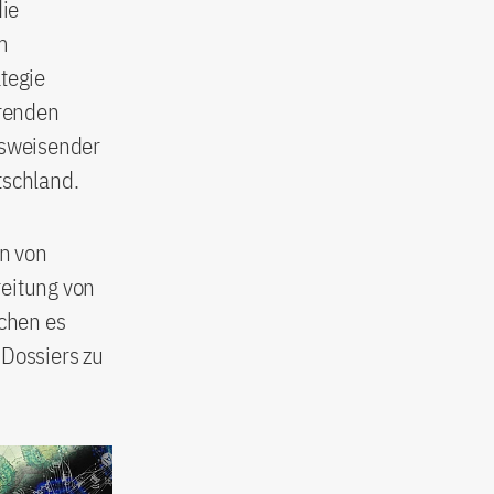
die
m
tegie
hrenden
tsweisender
tschland.
n von
reitung von
chen es
 Dossiers zu