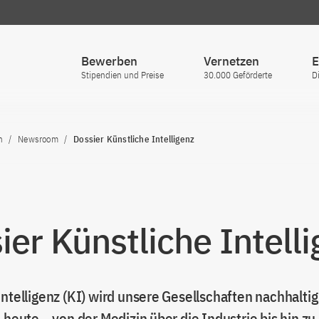
Bewerben
Vernetzen
E
Stipendien und Preise
30.000 Geförderte
D
n
Newsroom
Dossier Künstliche Intelligenz
ier Künstliche Intell
ntelligenz (KI) wird unsere Gesellschaften nachhaltig
 heute – von der Medizin über die Industrie bis hin z