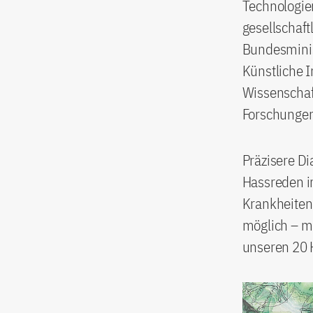
Technologien
gesellschaft
Bundesminis
Künstliche I
Wissenschaf
Forschungen
Präzisere D
Hassreden im
Krankheiten
möglich – mi
unseren 20 