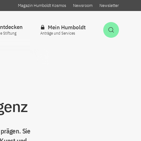
Magazin Humboldt Kosmos
Newsroom
Newsletter
ntdecken
Mein Humboldt
Suche öff
ie Stiftung
Anträge und Services
igenz
 prägen. Sie
u Kunst und