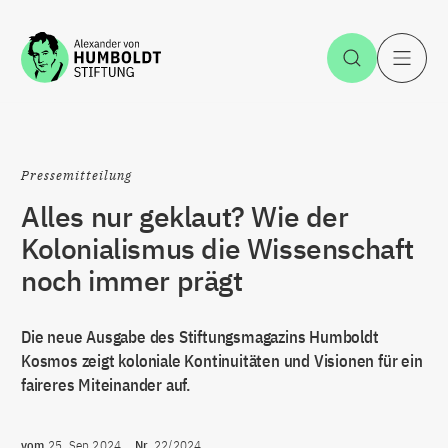
Zum Inhalt springen
Suche öff
H
Pressemitteilung
Alles nur geklaut? Wie der
Kolonialismus die Wissenschaft
noch immer prägt
Die neue Ausgabe des Stiftungsmagazins Humboldt
Kosmos zeigt koloniale Kontinuitäten und Visionen für ein
faireres Miteinander auf.
vom
25. Sep 2024
Nr.
22/2024