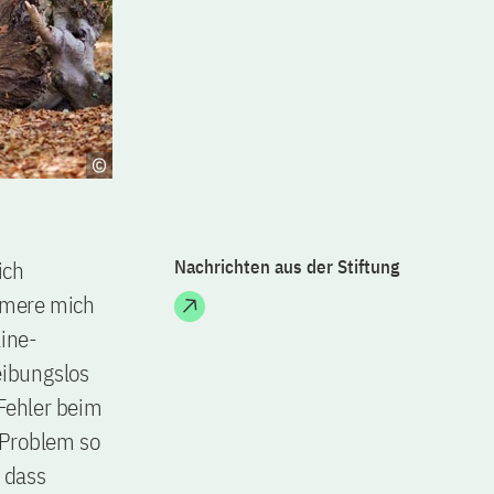
ich
Nachrichten aus der Stiftung
mmere mich
ine-
eibungslos
 Fehler beim
s Problem so
, dass