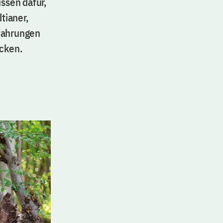
issen dafür,
dtianer,
rfahrungen
ecken.