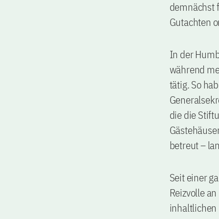
demnächst f
Gutachten o
In der Humbo
während mei
tätig. So ha
Generalsekre
die die Stif
Gästehäuser
betreut – la
Seit einer g
Reizvolle an
inhaltliche