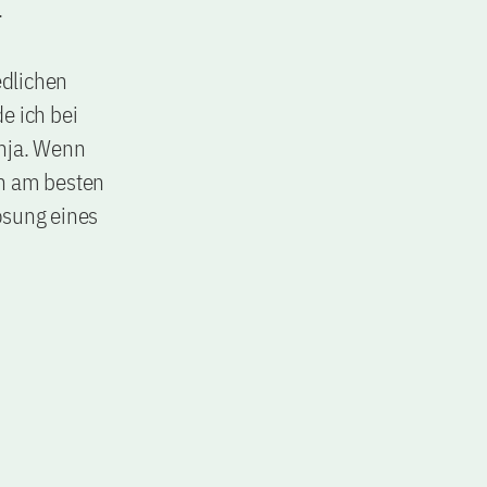
.
edlichen
e ich bei
nja. Wenn
ch am besten
ösung eines