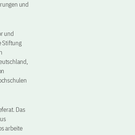
erungen und
or und
 Stiftung
n
Deutschland,
on
Hochschulen
ferat. Das
aus
s arbeite