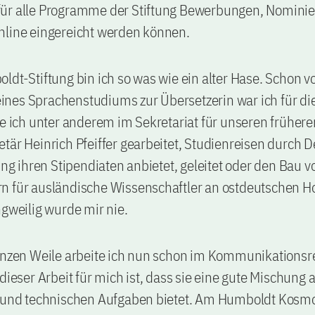
ür alle Programme der Stiftung Bewerbungen, Nomini
nline eingereicht werden können.
ldt-Stiftung bin ich so was wie ein alter Hase. Schon v
nes Sprachenstudiums zur Übersetzerin war ich für die
be ich unter anderem im Sekretariat für unseren frühere
tär Heinrich Pfeiffer gearbeitet, Studienreisen durch 
tung ihren Stipendiaten anbietet, geleitet oder den Bau v
n für ausländische Wissenschaftler an ostdeutschen 
ngweilig wurde mir nie.
anzen Weile arbeite ich nun schon im Kommunikationsre
 dieser Arbeit für mich ist, dass sie eine gute Mischung 
n und technischen Aufgaben bietet. Am Humboldt Kosmo