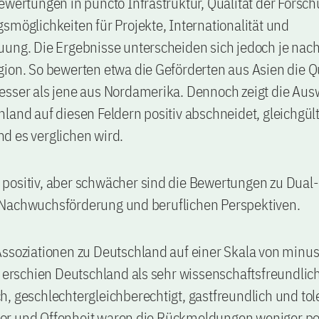
ewertungen in puncto Infrastruktur, Qualität der Forsch
smöglichkeiten für Projekte, Internationalität und
uung. Die Ergebnisse unterscheiden sich jedoch je nac
ion. So bewerten etwa die Geförderten aus Asien die Qu
esser als jene aus Nordamerika. Dennoch zeigt die Aus
land auf diesen Feldern positiv abschneidet, gleichgült
d es verglichen wird.
positiv, aber schwächer sind die Bewertungen zu Dual
Nachwuchsförderung und beruflichen Perspektiven.
ssoziationen zu Deutschland auf einer Skala von minus
, erschien Deutschland als sehr wissenschaftsfreundlich
, geschlechtergleichberechtigt, gastfreundlich und tole
r und Offenheit waren die Rückmeldungen weniger pos