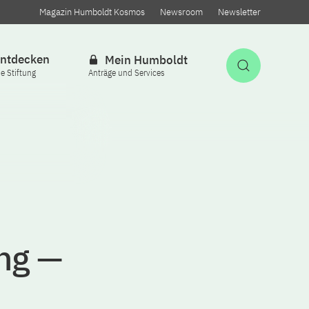
Magazin Humboldt Kosmos
Newsroom
Newsletter
ntdecken
Mein Humboldt
Suche öff
ie Stiftung
Anträge und Services
ng —