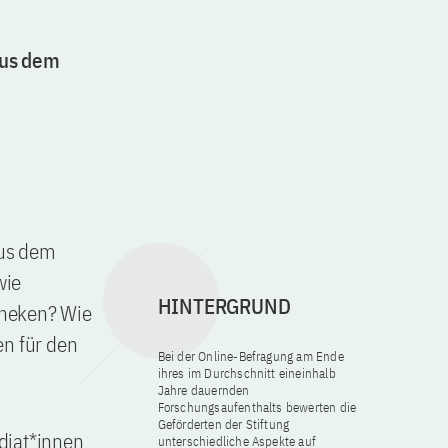
aus dem
aus dem
wie
HINTERGRUND
otheken? Wie
en für den
Bei der Online-Befragung am Ende
ihres im Durchschnitt eineinhalb
Jahre dauernden
Forschungsaufenthalts bewerten die
Geförderten der Stiftung
diat*innen
unterschiedliche Aspekte auf