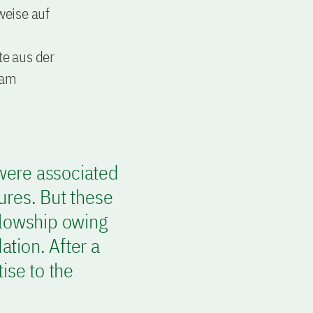
weise auf
e aus der
 am
were associated
ures. But these
llowship owing
ation. After a
ise to the