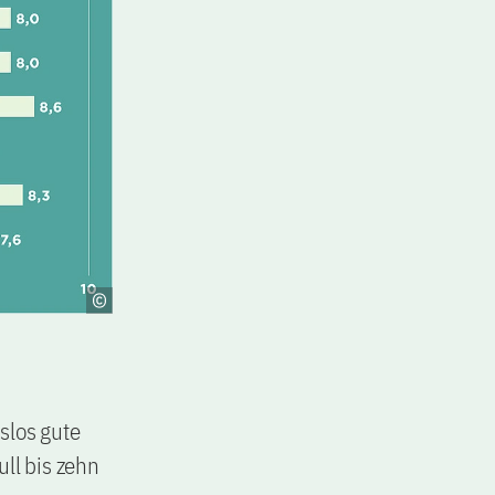
slos gute
ll bis zehn