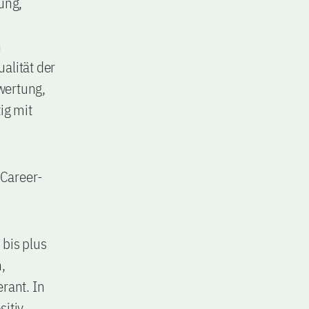
ung,
h
alität der
wertung,
ig mit
-Career-
 bis plus
,
rant. In
itiv.