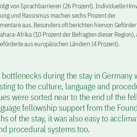
folgt von Sprachbarrieren (26 Prozent). Individuelle Hin
rung und Rassismus machen sechs Prozent der
ntare aus. Besonders oft berichten hiervon Gefördert
hara-Afrika (10 Prozent der Befragten dieser Region),
eförderte aus europäischen Ländern (4 Prozent).
 bottlenecks during the stay in Germany 
sting to the culture, language and proced
ues were sorted near to the end of the fe
nguage fellowship support from the Found
s of the stay, it was also easy to acclimat
and procedural systems too.