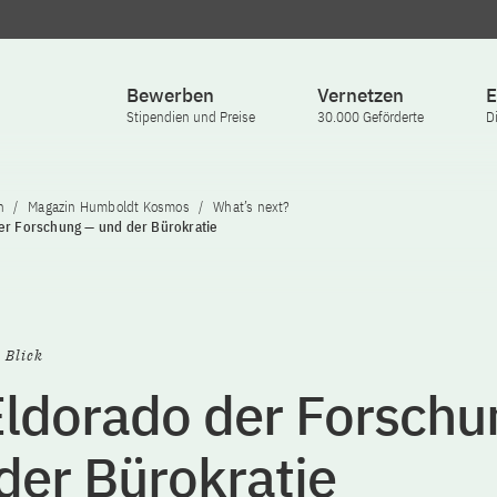
Bewerben
Vernetzen
E
Stipendien und Preise
30.000 Geförderte
D
n
Magazin Humboldt Kosmos
What’s next?
er Forschung — und der Bürokratie
 Blick
Eldorado der Forschu
der Bürokratie