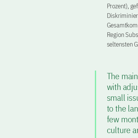
Prozent), ge
Diskriminie
Gesamtkomme
Region Subsa
seltensten G
The main
with adju
small iss
to the la
few month
culture 