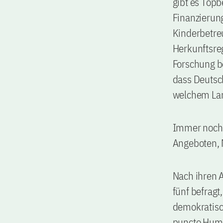
gibt es Topb
Finanzierung
Kinderbetre
Herkunftsreg
Forschung b
dass Deutsch
welchem Lan
Immer noch 
Angeboten, 
Nach ihren A
fünf befragt
demokratisch
puncto Humo