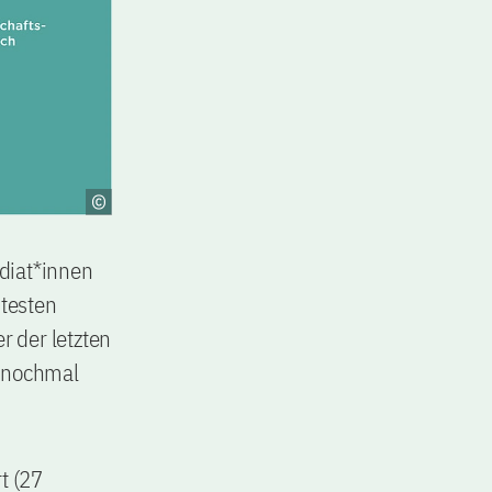
ndiat*innen
testen
 der letzten
t nochmal
t (27