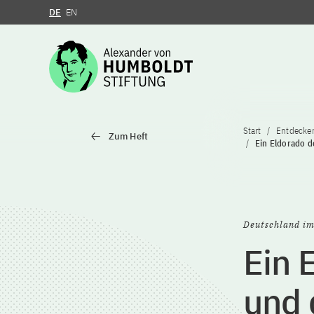
DE
EN
Zum Inhalt springen
Start
Entdecke
Zum Heft
Ein Eldorado d
Deutschland im
Ein 
und 