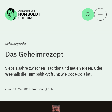
Zum Inhalt springen
Suche öff
H
Schwerpunkt
Das Geheimrezept
Siebzig Jahre zwischen Tradition und neuen Ideen. Oder:
Weshalb die Humboldt-Stiftung wie Coca-Cola ist.
vom
03. Mai 2023
Text:
Georg Scholl