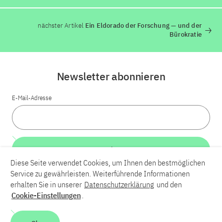
nächster Artikel
Ein Eldorado der Forschung — und der
Bürokratie
Newsletter abonnieren
E-Mail-Adresse
Weiter
Diese Seite verwendet Cookies, um Ihnen den bestmöglichen
Service zu gewährleisten. Weiterführende Informationen
LinkedIn
Bluesky
YouTube
erhalten Sie in unserer
Datenschutzerklärung
und den
Cookie-Einstellungen
.
Karriere
Kontakt
Impressum
Datenschutzerklärung