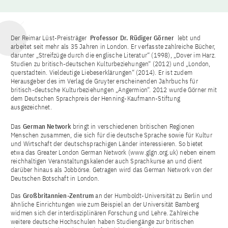
Der Reimar Lüst-Preisträger
Professor Dr. Rüdiger Görner
lebt und
arbeitet seit mehr als 35 Jahren in London. Er verfasste zahlreiche Bücher,
darunter „Streifzüge durch die englische Literatur“ (1998), „Dover im Harz.
Studien zu britisch-deutschen Kulturbeziehungen“ (2012) und „London,
querstadtein. Vieldeutige Liebeserklärungen“ (2014). Er ist zudem
Herausgeber des im Verlag de Gruyter erscheinenden Jahrbuchs für
britisch-deutsche Kulturbeziehungen „Angermion“. 2012 wurde Görner mit
dem Deutschen Sprachpreis der Henning-Kaufmann-Stiftung
ausgezeichnet.
Das
German Network
bringt in verschiedenen britischen Regionen
Menschen zusammen, die sich für die deutsche Sprache sowie für Kultur
und Wirtschaft der deutschsprachigen Länder interessieren. So bietet
etwa das Greater London German Network (www.glgn.org.uk) neben einem
reichhaltigen Veranstaltungskalender auch Sprachkurse an und dient
darüber hinaus als Jobbörse. Getragen wird das German Network von der
Deutschen Botschaft in London.
Das
Großbritannien-Zentrum
an der Humboldt-Universität zu Berlin und
ähnliche Einrichtungen wie zum Beispiel an der Universität Bamberg
widmen sich der interdisziplinären Forschung und Lehre. Zahlreiche
weitere deutsche Hochschulen haben Studiengänge zur britischen