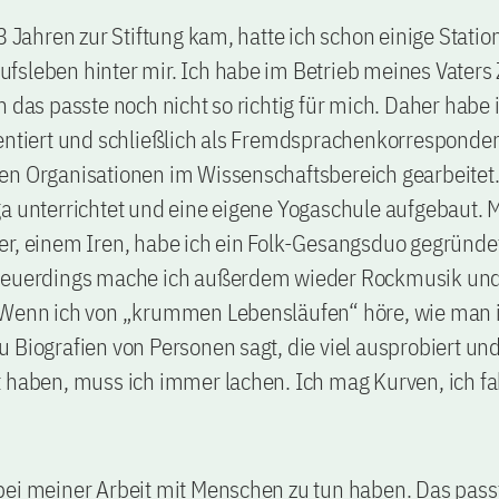
13 Jahren zur Stiftung kam, hatte ich schon einige Statio
fsleben hinter mir. Ich habe im Betrieb meines Vater
h das passte noch nicht so richtig für mich. Daher habe
entiert und schließlich als Fremdsprachenkorresponden
en Organisationen im Wissenschaftsbereich gearbeitet
ga unterrichtet und eine eigene Yogaschule aufgebaut.
er, einem Iren, habe ich ein Folk-Gesangsduo gegründe
Neuerdings mache ich außerdem wieder Rockmusik und 
 Wenn ich von „krummen Lebensläufen“ höre, wie man
 Biografien von Personen sagt, die viel ausprobiert und
 haben, muss ich immer lachen. Ich mag Kurven, ich fa
bei meiner Arbeit mit Menschen zu tun haben. Das pass