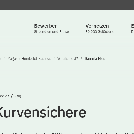
Bewerben
Vernetzen
E
Stipendien und Preise
30.000 Geförderte
D
n
Magazin Humboldt Kosmos
What’s next?
Daniela Nies
er Stiftung
Kurvensichere