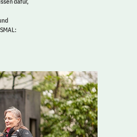
issen dafür,
und
IESMAL: