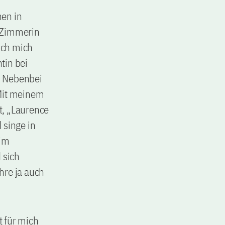
nen in
s Zimmerin
 ich mich
tin bei
. Nebenbei
 Mit meinem
t, „Laurence
singe in
 im
 sich
hre ja auch
t für mich