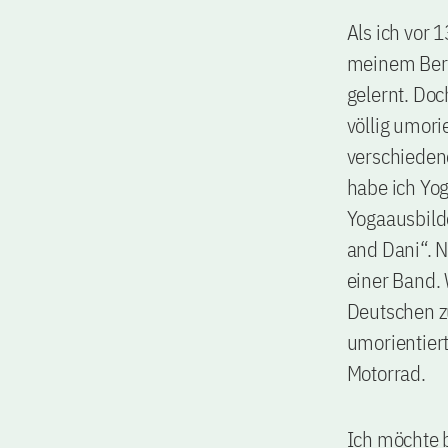
Als ich vor 
meinem Beru
gelernt. Doc
völlig umori
verschieden
habe ich Yo
Yogaausbild
and Dani“. 
einer Band.
Deutschen zu
umorientiert
Motorrad.
Ich möchte 