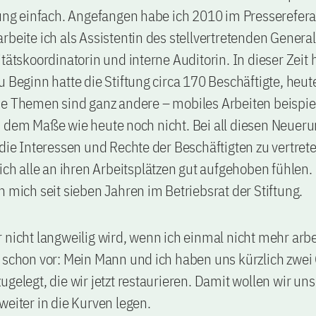
tung einfach. Angefangen habe ich 2010 im Presserefera
rbeite ich als Assistentin des stellvertretenden Genera
tätskoordinatorin und interne Auditorin. In dieser Zeit h
u Beginn hatte die Stiftung circa 170 Beschäftigte, heut
ie Themen sind ganz andere – mobiles Arbeiten beispi
 dem Maße wie heute noch nicht. Bei all diesen Neueru
 die Interessen und Rechte der Beschäftigten zu vertret
lich alle an ihren Arbeitsplätzen gut aufgehoben fühlen
h mich seit sieben Jahren im Betriebsrat der Stiftung.
 nicht langweilig wird, wenn ich einmal nicht mehr arbe
 schon vor: Mein Mann und ich haben uns kürzlich zwei
ugelegt, die wir jetzt restaurieren. Damit wollen wir un
weiter in die Kurven legen.