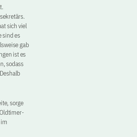
t.
lsekretärs.
at sich viel
e sind es
elsweise gab
ngen ist es
en, sodass
. Deshalb
ite, sorge
 Oldtimer-
s im