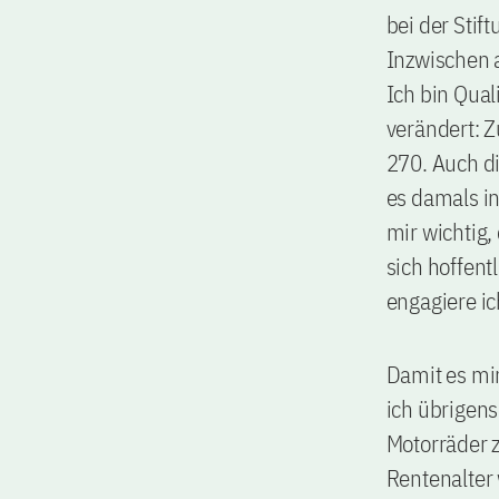
bei der Stif
Inzwischen a
Ich bin Quali
verändert: Z
270. Auch d
es damals in
mir wichtig,
sich hoffent
engagiere ic
Damit es mir
ich übrigens
Motorräder z
Rentenalter 