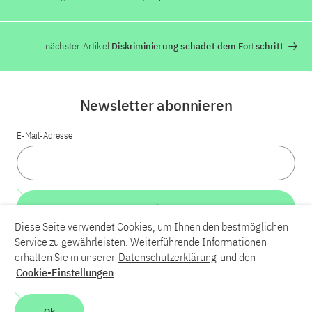
nächster Artikel
Diskriminierung schadet dem Fortschritt
Newsletter abonnieren
E-Mail-Adresse
Weiter
Diese Seite verwendet Cookies, um Ihnen den bestmöglichen
Service zu gewährleisten. Weiterführende Informationen
LinkedIn
Bluesky
YouTube
erhalten Sie in unserer
Datenschutzerklärung
und den
Cookie-Einstellungen
.
Karriere
Kontakt
Impressum
Datenschutzerklärung
Ok
Barrierefreiheit
Barriere melden
Leichte Sprache