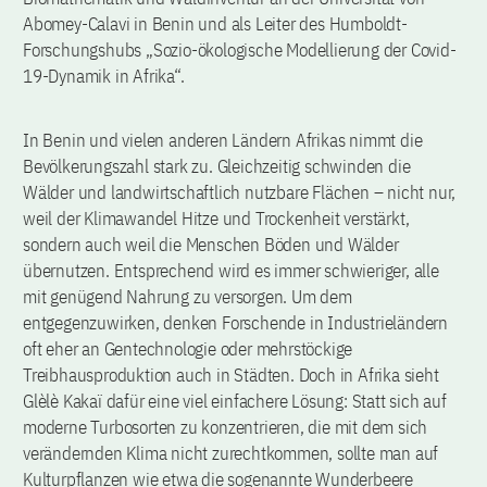
Abomey-Calavi in Benin und als Leiter des Humboldt-
Forschungshubs „Sozio-ökologische Modellierung der Covid-
19-Dynamik in Afrika“.
In Benin und vielen anderen Ländern Afrikas nimmt die
Bevölkerungszahl stark zu. Gleichzeitig schwinden die
Wälder und landwirtschaftlich nutzbare Flächen – nicht nur,
weil der Klimawandel Hitze und Trockenheit verstärkt,
sondern auch weil die Menschen Böden und Wälder
übernutzen. Entsprechend wird es immer schwieriger, alle
mit genügend Nahrung zu versorgen. Um dem
entgegenzuwirken, denken Forschende in Industrieländern
oft eher an Gentechnologie oder mehrstöckige
Treibhausproduktion auch in Städten. Doch in Afrika sieht
Glèlè Kakaï dafür eine viel einfachere Lösung: Statt sich auf
moderne Turbosorten zu konzentrieren, die mit dem sich
verändernden Klima nicht zurechtkommen, sollte man auf
Kulturpflanzen wie etwa die sogenannte Wunderbeere