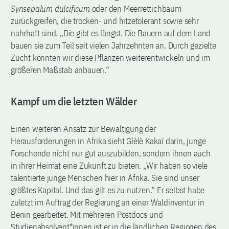
Synsepalum dulcificum
oder den Meerrettichbaum
zurückgreifen, die trocken- und hitzetolerant sowie sehr
nahrhaft sind. „Die gibt es längst. Die Bauern auf dem Land
bauen sie zum Teil seit vielen Jahrzehnten an. Durch gezielte
Zucht könnten wir diese Pflanzen weiterentwickeln und im
größeren Maßstab anbauen.“
Kampf um die letzten Wälder
Einen weiteren Ansatz zur Bewältigung der
Herausforderungen in Afrika sieht Glèlè Kakaï darin, junge
Forschende nicht nur gut auszubilden, sondern ihnen auch
in ihrer Heimat eine Zukunft zu bieten. „Wir haben so viele
talentierte junge Menschen hier in Afrika. Sie sind unser
größtes Kapital. Und das gilt es zu nutzen.“ Er selbst habe
zuletzt im Auftrag der Regierung an einer Waldinventur in
Benin gearbeitet. Mit mehreren Postdocs und
Studienabsolvent*innen ist er in die ländlichen Regionen des