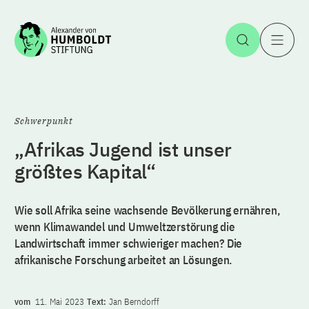
Zum Inhalt springen
Suche öff
H
Schwerpunkt
„Afrikas Jugend ist unser
größtes Kapital“
Wie soll Afrika seine wachsende Bevölkerung ernähren,
wenn Klimawandel und Umweltzerstörung die
Landwirtschaft immer schwieriger machen? Die
afrikanische Forschung arbeitet an Lösungen.
vom
11. Mai 2023
Text:
Jan Berndorff