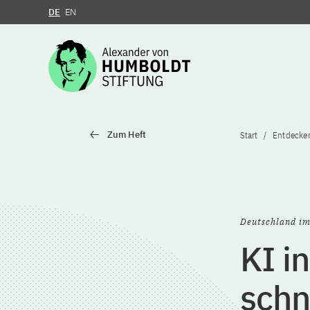
DE
EN
Zum Inhalt springen
Zum Heft
Start
Entdecke
Deutschland im
KI i
schn