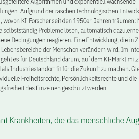
usgefeiltere Algorithmen und exponentiell wachsende
ngen. Aufgrund der raschen technologischen Entwick
n, wovon KI-Forscher seit den 1950er-Jahren träumen:
ie selbstständig Probleme lösen, automatisch dazulern
 neue Bedingungen reagieren. Eine Entwicklung, die in 
le Lebensbereiche der Menschen verändern wird. Im int
geht es für Deutschland darum, auf dem KI-Markt mit
als Industriestandort fit für die Zukunft zu machen. Gle
iduelle Freiheitsrechte, Persönlichkeitsrechte und die
gsfreiheit des Einzelnen geschützt werden.
nt Krankheiten, die das menschliche Auge