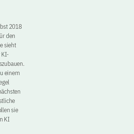
rbst 2018
für den
e sieht
 KI-
uszubauen.
 zu einem
egel
 nächsten
tliche
llen sie
n KI