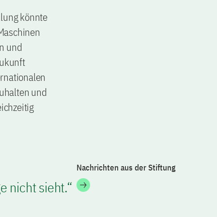
lung könnte
 Maschinen
en und
Zukunft
ernationalen
zuhalten und
ichzeitig
Nachrichten aus der Stiftung
 nicht sieht.“