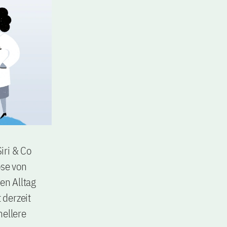
iri & Co
ose von
en Alltag
 derzeit
ellere