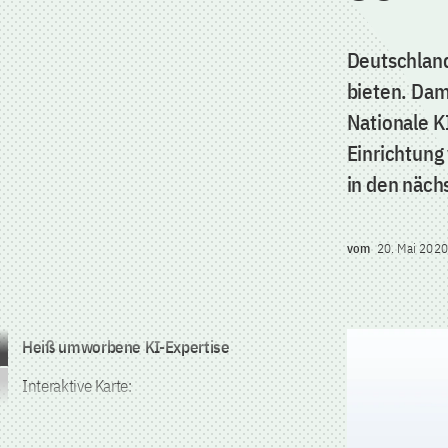
Deutschland
bieten. Dami
Nationale K
Einrichtung
in den näch
vom
20. Mai 2020
Zum Inhalt springen
Heiß umworbene KI-Expertise
Interaktive Karte: