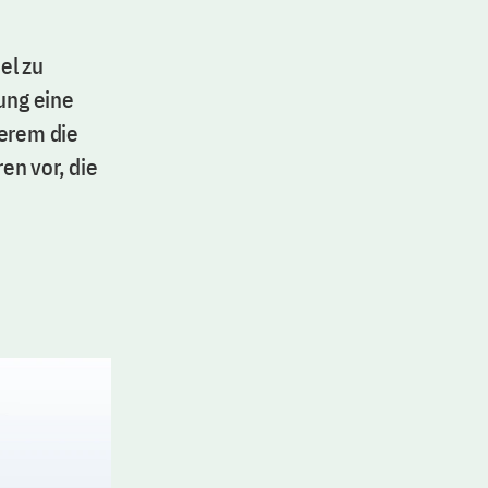
el zu
rung eine
derem die
en vor, die