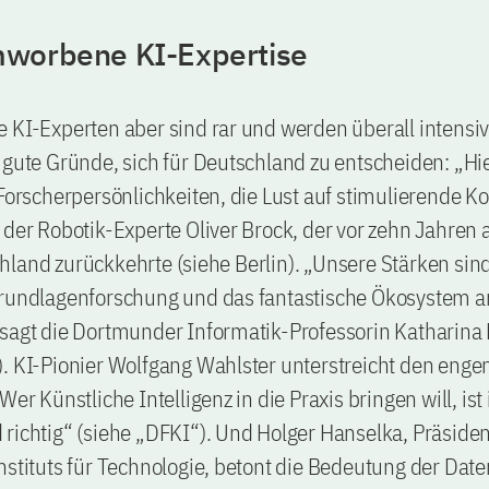
worbene KI-Expertise
e KI-Experten aber sind rar und werden überall intens
 gute Gründe, sich für Deutschland zu entscheiden: „Hi
 Forscherpersönlichkeiten, die Lust auf stimulierende 
 der Robotik-Experte Oliver Brock, der vor zehn Jahren
land zurückkehrte (siehe Berlin). „Unsere Stärken sind
Grundlagenforschung und das fantastische Ökosystem 
sagt die Dortmunder Informatik-Professorin Katharina 
. KI-Pionier Wolfgang Wahlster unterstreicht den enge
Wer Künstliche Intelligenz in die Praxis bringen will, ist 
richtig“ (siehe „DFKI“). Und Holger Hanselka, Präsiden
nstituts für Technologie, betont die Bedeutung der Dat