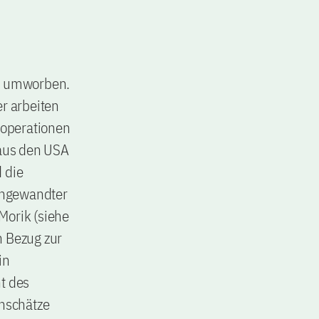
iv umworben.
er arbeiten
Kooperationen
 aus den USA
 die
angewandter
Morik (siehe
n Bezug zur
in
t des
enschätze