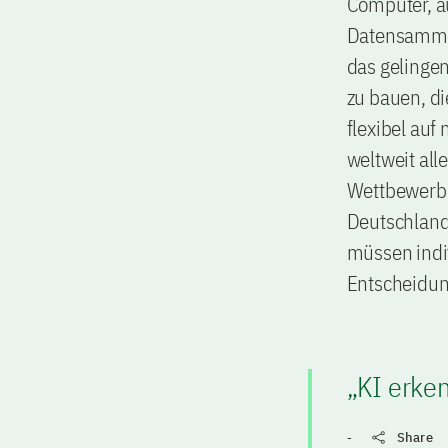
Computer, a
Datensammlu
das gelinge
zu bauen, d
flexibel auf
weltweit al
Wettbewerb 
Deutschland 
müssen indiv
Entscheidun
„KI erken
-
Share