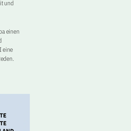
it und
pa einen
d
I eine
Reden.