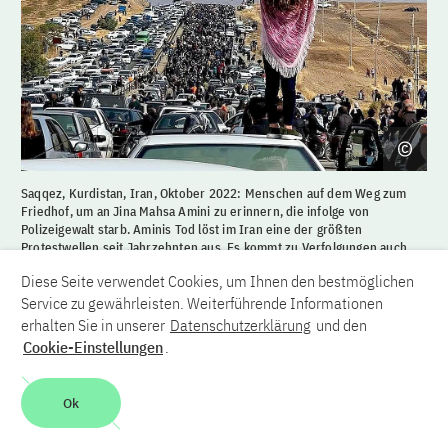
Saqqez, Kurdistan, Iran, Oktober 2022: Menschen auf dem Weg zum
Friedhof, um an Jina Mahsa Amini zu erinnern, die infolge von
Polizeigewalt starb. Aminis Tod löst im Iran eine der größten
Protestwellen seit Jahrzehnten aus. Es kommt zu Verfolgungen auch
von Forschenden. Im April 2023 wird das Sonderprogramm Iran der
Diese Seite verwendet Cookies, um Ihnen den bestmöglichen
Philipp-Schwartz-Initiative aufgesetzt.
Service zu gewährleisten. Weiterführende Informationen
erhalten Sie in unserer
Datenschutzerklärung
und den
Korrektiv unter Druck
Cookie-Einstellungen
.
Ok
Ähnlich äußert sich Robert Quinn, Executive Director des
internationalen Scholars at Risk Network. Die Organisation