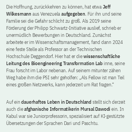
Die Hoffnung, zurückkehren zu können, hat etwa
Jeff
Wilkesmann
aus Venezuela
aufgegeben
. Für ihn und seine
Familie sei die Gefahr schlicht zu groß. Als 2019 seine
Förderung der Philipp Schwartz-Initiative auslief, schrieb er
unermüdlich Bewerbungen in Deutschland. Zunächst
arbeitete er im Wissenschaftsmanagement, fand dann 2024
eine feste Stelle als Professor an der Technischen
Hochschule Deggendorf. Hier hat er die
wissenschaftliche
Leitung des Bioengineering Transformation Lab
inne, seine
Frau forscht im Labor nebenan. Auf seinem mitunter zähen
Weg habe ihm die PSI sehr geholfen: „Als Fellow ist man Teil
eines großen Netzwerks, kann jederzeit um Rat fragen.“
Auf ein
dauerhaftes Leben in Deutschland
stellt sich derzeit
auch die
afghanische Informatikerin Mursal Dawodi
ein. In
Kabul war sie Juniorprofessorin, spezialisiert auf KI-gestützte
Übersetzungen der Sprachen Dari und Paschtu.