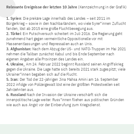
Relevante Ereignisse der letzten 10 Jahre
(Kennzeichnung in der Grafik)
1. Syrien
: Die prekäre Lage innerhalb des Landes – seit 2011 im
Bürgerkrieg – sowie in den Nachbarländern, wo viele Syrer*innen Zuflucht
fanden, löst ab 2015 eine große Fluchtbewegung aus.
2. Türkei
: Ein Putschversuch scheitert im Juli 2016. Die Regierung geht
zunehmend hart gegen vermeintliche Oppositionelle vor mit
Massenentlassungen und Repressalien auch an Unis.
3. Afghanistan:
Nach dem Abzug der US- und NATO-Truppen im Mai 2021
nehmen die Taliban zunächst Kabul und bis Ende September nach
eigenen Angaben alle Provinzen des Landes ein.
4. Ukraine_
Am 24. Februar 2022 beginnt Russland seinen Angriffskrieg
gegen die Ukraine. Die Lage hatte sich bereits 2021 stark zugespitzt; viele
Ukrainer*innen begaben sich auf die Flucht.
5. Iran:
Der Tod der 22-jährigen Jina Mahsa Amini am 16. September
2022 infolge von Polizeigewalt löst eine der größten Protestwellen seit
Jahrzehnten aus.
6. Russland
Nach der Invasion der Ukraine verschärft sich die
innenpolitische Lage weiter. Russ*innen fliehen aus politischen Gründen
wie auch aus Angst vor der Einberufung zum Kriegsdienst.