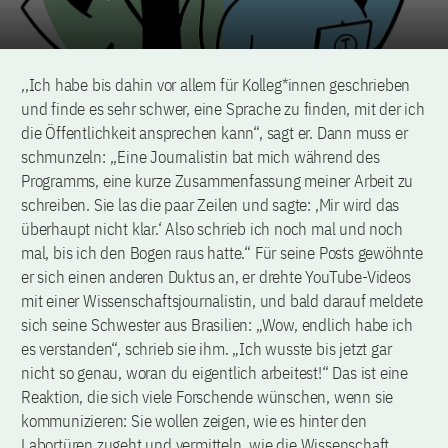
,,Ich habe bis dahin vor allem für Kolleg*innen geschrieben
und finde es sehr schwer, eine Sprache zu finden, mit der ich
die Öffentlichkeit ansprechen kann“, sagt er. Dann muss er
schmunzeln: ,,Eine Journalistin bat mich während des
Programms, eine kurze Zusammenfassung meiner Arbeit zu
schreiben. Sie las die paar Zeilen und sagte: ‚Mir wird das
überhaupt nicht klar.‘ Also schrieb ich noch mal und noch
mal, bis ich den Bogen raus hatte.“ Für seine Posts gewöhnte
er sich einen anderen Duktus an, er drehte YouTube-Videos
mit einer Wissenschaftsjournalistin, und bald darauf meldete
sich seine Schwester aus Brasilien: „Wow, endlich habe ich
es verstanden“, schrieb sie ihm. „Ich wusste bis jetzt gar
nicht so genau, woran du eigentlich arbeitest!“ Das ist eine
Reaktion, die sich viele Forschende wünschen, wenn sie
kommunizieren: Sie wollen zeigen, wie es hinter den
Labortüren zugeht und vermitteln, wie die Wissenschaft