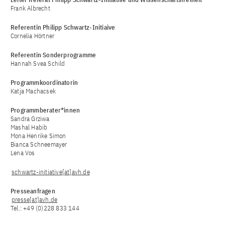
Frank Albrecht
Referentin Philipp Schwartz-Initiaive
Cornelia Hörtner
Referentin Sonderprogramme
Hannah Svea Schild
Programmkoordinatorin
Katja Machacsek
Programmberater*innen
Sandra Grziwa
Mashal Habib
Mona Henrike Simon
Bianca Schneemayer
Lena Vos
schwartz-initiative[at]avh.de
Presseanfragen
presse[at]avh.de
Tel.: +49 (0)228 833 144