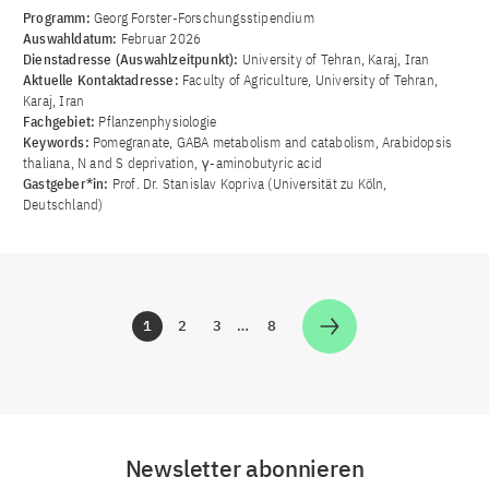
Programm:
Georg Forster-Forschungsstipendium
Auswahldatum:
Februar 2026
Dienstadresse (Auswahlzeitpunkt):
University of Tehran, Karaj, Iran
Aktuelle Kontaktadresse:
Faculty of Agriculture, University of Tehran,
Karaj, Iran
Fachgebiet:
Pflanzenphysiologie
Keywords:
Pomegranate, GABA metabolism and catabolism, Arabidopsis
thaliana, N and S deprivation, γ-aminobutyric acid
Gastgeber*in:
Prof. Dr. Stanislav Kopriva (Universität zu Köln,
Deutschland)
1
2
3
…
8
Zur Seite
Zur Seite
Zur Seite
Zur Seite
Newsletter abonnieren