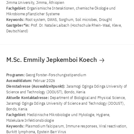
Jimma University, Jimma, Äthiopien
Fachgebiet:
Organismische Interaktionen, chemische Ökologie und
Mikrobiome pflanzlicher Systeme
Keywords:
Root system, GWAS, Sorghum, Soil microbes, Drought
Gastgeber*in:
Prof. Dr. Natalie Laibach (Hochschule Rhein-Waal, Kleve,
Deutschland)
M.Sc. Emmily Jepkemboi Koech
Programm:
Georg Forster-Forschungsstipendium
Auswahldatum:
Februar 2026
Dienstadresse (Auswahlzeitpunkt):
Jaramogi Oginga Odinga University of
Science and Technology (JOOUST), Bondo, Kenia
Aktuelle Kontaktadresse:
Department of Biological and Physical Science,
Jaramogi Oginga Odinga University of Science and Technology (JOOUST),
Bondo, Kenia
Fachgebiet:
Medizinische Mikrobiologie und Mykologie, Hygiene,
Molekulare Infektionsbiologie
Keywords:
Plasmodium falciparum, Immune responses, Viral reactivation,
Burkitt lymphoma, Epstein Barr Virus