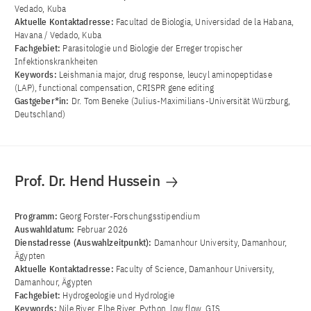
Vedado, Kuba
Aktuelle Kontaktadresse:
Facultad de Biologia, Universidad de la Habana,
Havana / Vedado, Kuba
Fachgebiet:
Parasitologie und Biologie der Erreger tropischer
Infektionskrankheiten
Keywords:
Leishmania major, drug response, leucyl aminopeptidase
(LAP), functional compensation, CRISPR gene editing
Gastgeber*in:
Dr. Tom Beneke (Julius-Maximilians-Universität Würzburg,
Deutschland)
Prof. Dr. Hend Hussein
Programm:
Georg Forster-Forschungsstipendium
Auswahldatum:
Februar 2026
Dienstadresse (Auswahlzeitpunkt):
Damanhour University, Damanhour,
Ägypten
Aktuelle Kontaktadresse:
Faculty of Science, Damanhour University,
Damanhour, Ägypten
Fachgebiet:
Hydrogeologie und Hydrologie
Keywords:
Nile River, Elbe River, Python, low flow, GIS