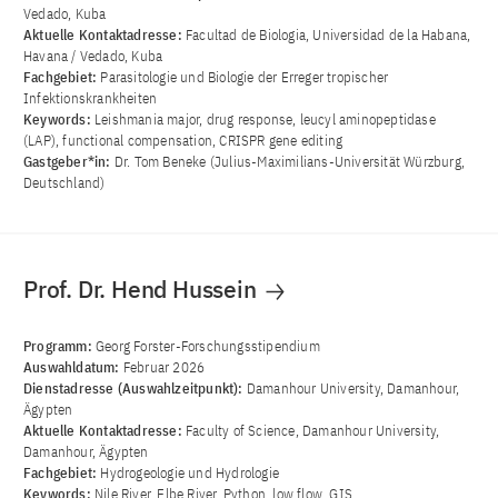
Vedado, Kuba
Aktuelle Kontaktadresse:
Facultad de Biologia, Universidad de la Habana,
Havana / Vedado, Kuba
Fachgebiet:
Parasitologie und Biologie der Erreger tropischer
Infektionskrankheiten
Keywords:
Leishmania major, drug response, leucyl aminopeptidase
(LAP), functional compensation, CRISPR gene editing
Gastgeber*in:
Dr. Tom Beneke (Julius-Maximilians-Universität Würzburg,
Deutschland)
Prof. Dr. Hend Hussein
Programm:
Georg Forster-Forschungsstipendium
Auswahldatum:
Februar 2026
Dienstadresse (Auswahlzeitpunkt):
Damanhour University, Damanhour,
Ägypten
Aktuelle Kontaktadresse:
Faculty of Science, Damanhour University,
Damanhour, Ägypten
Fachgebiet:
Hydrogeologie und Hydrologie
Keywords:
Nile River, Elbe River, Python, low flow, GIS