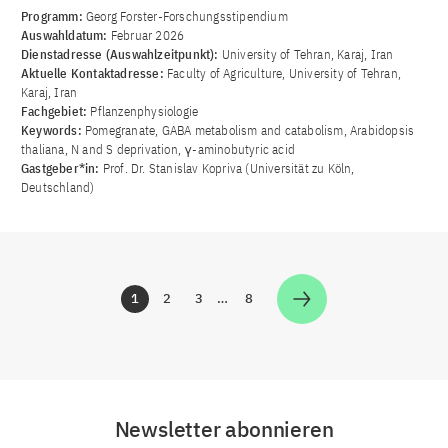
Programm:
Georg Forster-Forschungsstipendium
Auswahldatum:
Februar 2026
Dienstadresse (Auswahlzeitpunkt):
University of Tehran, Karaj, Iran
Aktuelle Kontaktadresse:
Faculty of Agriculture, University of Tehran,
Karaj, Iran
Fachgebiet:
Pflanzenphysiologie
Keywords:
Pomegranate, GABA metabolism and catabolism, Arabidopsis
thaliana, N and S deprivation, γ-aminobutyric acid
Gastgeber*in:
Prof. Dr. Stanislav Kopriva (Universität zu Köln,
Deutschland)
1
2
3
…
8
Zur Seite
Zur Seite
Zur Seite
Zur Seite
Newsletter abonnieren