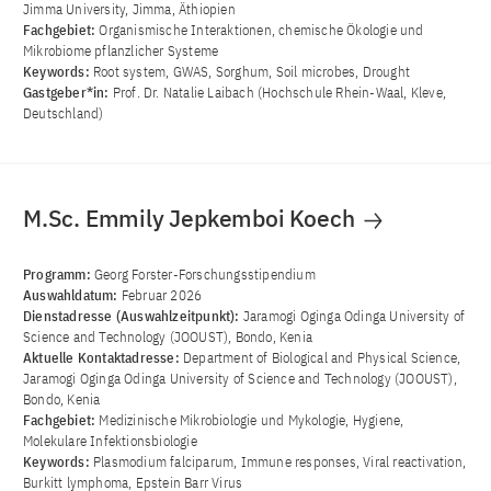
Jimma University, Jimma, Äthiopien
Fachgebiet:
Organismische Interaktionen, chemische Ökologie und
Mikrobiome pflanzlicher Systeme
Keywords:
Root system, GWAS, Sorghum, Soil microbes, Drought
Gastgeber*in:
Prof. Dr. Natalie Laibach (Hochschule Rhein-Waal, Kleve,
Deutschland)
M.Sc. Emmily Jepkemboi Koech
Programm:
Georg Forster-Forschungsstipendium
Auswahldatum:
Februar 2026
Dienstadresse (Auswahlzeitpunkt):
Jaramogi Oginga Odinga University of
Science and Technology (JOOUST), Bondo, Kenia
Aktuelle Kontaktadresse:
Department of Biological and Physical Science,
Jaramogi Oginga Odinga University of Science and Technology (JOOUST),
Bondo, Kenia
Fachgebiet:
Medizinische Mikrobiologie und Mykologie, Hygiene,
Molekulare Infektionsbiologie
Keywords:
Plasmodium falciparum, Immune responses, Viral reactivation,
Burkitt lymphoma, Epstein Barr Virus