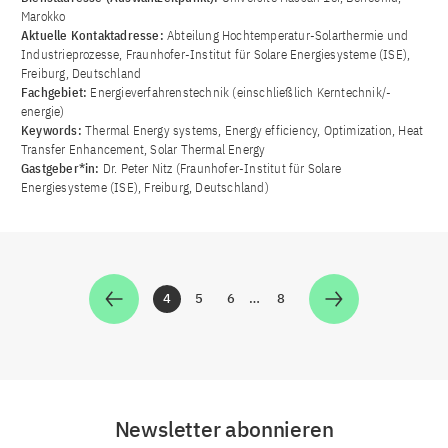
Marokko
Aktuelle Kontaktadresse:
Abteilung Hochtemperatur-Solarthermie und
Industrieprozesse, Fraunhofer-Institut für Solare Energiesysteme (ISE),
Freiburg, Deutschland
Fachgebiet:
Energieverfahrenstechnik (einschließlich Kerntechnik/-
energie)
Keywords:
Thermal Energy systems, Energy efficiency, Optimization, Heat
Transfer Enhancement, Solar Thermal Energy
Gastgeber*in:
Dr. Peter Nitz (Fraunhofer-Institut für Solare
Energiesysteme (ISE), Freiburg, Deutschland)
4
5
6
…
8
Zur Seite
Zur Seite
Zur Seite
Zur Seite
Newsletter abonnieren