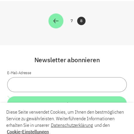
7
8
Zur Seite
Zur Seite
Newsletter abonnieren
E-Mail-Adresse
Weiter
Diese Seite verwendet Cookies, um Ihnen den bestmöglichen
Service zu gewährleisten. Weiterführende Informationen
LinkedIn
Bluesky
YouTube
erhalten Sie in unserer
Datenschutzerklärung
und den
Cookie-Einstellungen
.