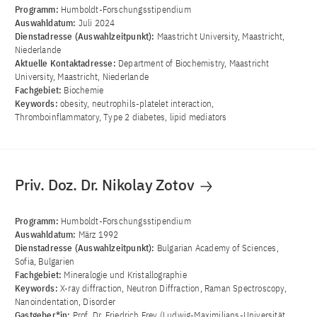
Programm:
Humboldt-Forschungsstipendium
Auswahldatum:
Juli 2024
Dienstadresse (Auswahlzeitpunkt):
Maastricht University, Maastricht,
Niederlande
Aktuelle Kontaktadresse:
Department of Biochemistry, Maastricht
University, Maastricht, Niederlande
Fachgebiet:
Biochemie
Keywords:
obesity, neutrophils-platelet interaction,
Thromboinflammatory, Type 2 diabetes, lipid mediators
Priv. Doz. Dr. Nikolay Zotov
Programm:
Humboldt-Forschungsstipendium
Auswahldatum:
März 1992
Dienstadresse (Auswahlzeitpunkt):
Bulgarian Academy of Sciences,
Sofia, Bulgarien
Fachgebiet:
Mineralogie und Kristallographie
Keywords:
X-ray diffraction, Neutron Diffraction, Raman Spectroscopy,
Nanoindentation, Disorder
Gastgeber*in:
Prof. Dr. Friedrich Frey (Ludwig-Maximilians-Universität