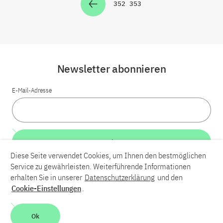
352
353
Zur Seite
Zur Seite
Newsletter abonnieren
E-Mail-Adresse
Weiter
Diese Seite verwendet Cookies, um Ihnen den bestmöglichen
Service zu gewährleisten. Weiterführende Informationen
LinkedIn
Bluesky
YouTube
erhalten Sie in unserer
Datenschutzerklärung
und den
Cookie-Einstellungen
.
Karriere
Kontakt
Impressum
Datenschutzerklärung
Ok
Barrierefreiheit
Barriere melden
Leichte Sprache