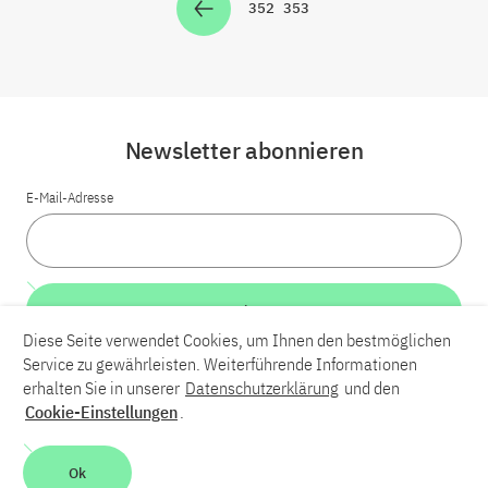
352
353
Zur Seite
Zur Seite
Newsletter abonnieren
E-Mail-Adresse
Weiter
Diese Seite verwendet Cookies, um Ihnen den bestmöglichen
Service zu gewährleisten. Weiterführende Informationen
LinkedIn
Bluesky
YouTube
erhalten Sie in unserer
Datenschutzerklärung
und den
Cookie-Einstellungen
.
Karriere
Kontakt
Impressum
Datenschutzerklärung
Ok
Barrierefreiheit
Barriere melden
Leichte Sprache