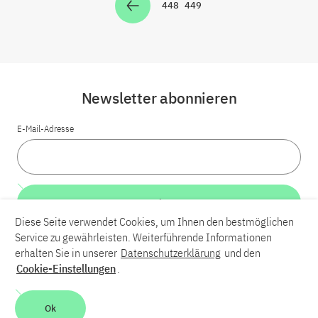
448
449
Zur Seite
Zur Seite
Newsletter abonnieren
E-Mail-Adresse
Weiter
Diese Seite verwendet Cookies, um Ihnen den bestmöglichen
Service zu gewährleisten. Weiterführende Informationen
LinkedIn
Bluesky
YouTube
erhalten Sie in unserer
Datenschutzerklärung
und den
Cookie-Einstellungen
.
Karriere
Kontakt
Impressum
Datenschutzerklärung
Ok
Barrierefreiheit
Barriere melden
Leichte Sprache