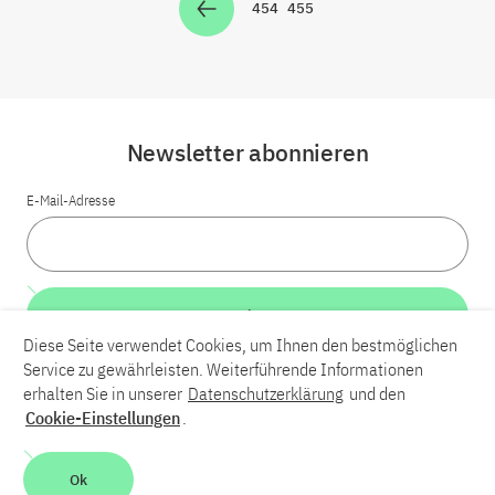
454
455
Zur Seite
Zur Seite
Newsletter abonnieren
E-Mail-Adresse
Weiter
Diese Seite verwendet Cookies, um Ihnen den bestmöglichen
Service zu gewährleisten. Weiterführende Informationen
LinkedIn
Bluesky
YouTube
erhalten Sie in unserer
Datenschutzerklärung
und den
Cookie-Einstellungen
.
Karriere
Kontakt
Impressum
Datenschutzerklärung
Ok
Barrierefreiheit
Barriere melden
Leichte Sprache