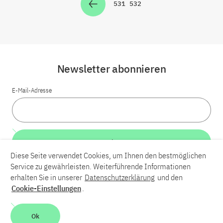
531
532
Zur Seite
Zur Seite
Newsletter abonnieren
E-Mail-Adresse
Weiter
Diese Seite verwendet Cookies, um Ihnen den bestmöglichen
Service zu gewährleisten. Weiterführende Informationen
LinkedIn
Bluesky
YouTube
erhalten Sie in unserer
Datenschutzerklärung
und den
Cookie-Einstellungen
.
Karriere
Kontakt
Impressum
Datenschutzerklärung
Ok
Barrierefreiheit
Barriere melden
Leichte Sprache