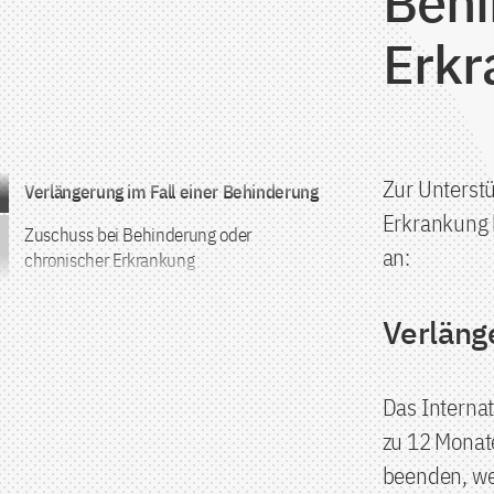
Behi
Erkr
Zum Inhalt springen
Zur Unterst
Verlängerung im Fall einer Behinderung
Erkrankung 
Zuschuss bei Behinderung oder
an:
chronischer Erkrankung
Verläng
Das Internat
zu 12 Monat
beenden, we