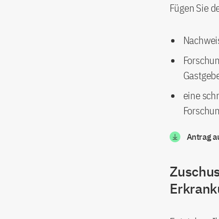
Fügen Sie de
Nachweis
Forschun
Gastgebe
eine sch
Forschu
Antrag a
Zuschus
Erkrank