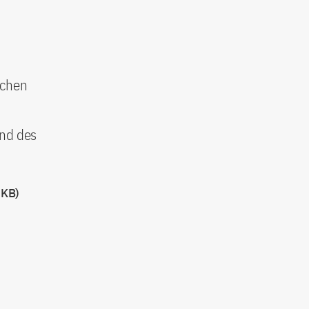
ichen
and des
 KB)