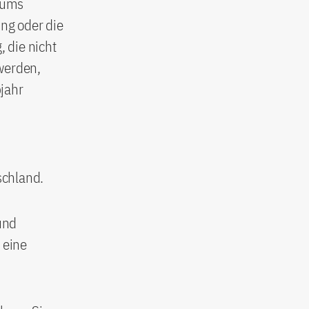
iums
ng oder die
 die nicht
werden,
jahr
schland.
und
 eine