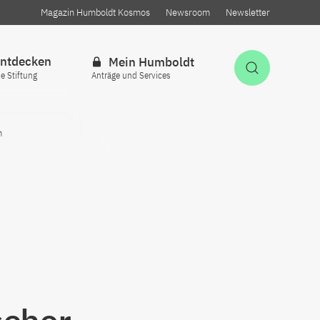
Magazin Humboldt Kosmos
Newsroom
Newsletter
ntdecken
Mein Humboldt
Suche öff
ie Stiftung
Anträge und Services
m