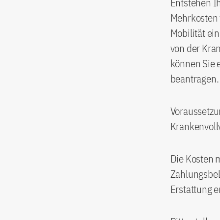
Entstehen I
Mehrkosten 
Mobilität e
von der Kra
können Sie e
beantragen.
Voraussetzun
Krankenvoll
Die Kosten 
Zahlungsbel
Erstattung e