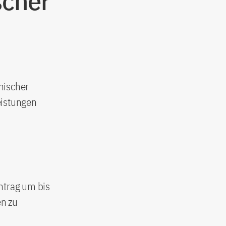
scher
nischer
eistungen
ntrag um bis
en zu