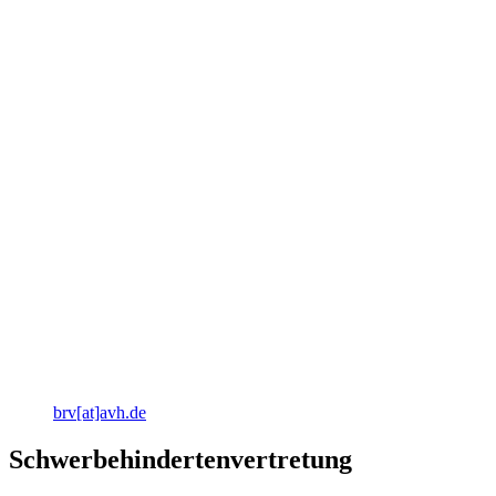
brv[at]avh.de
Schwerbehindertenvertretung