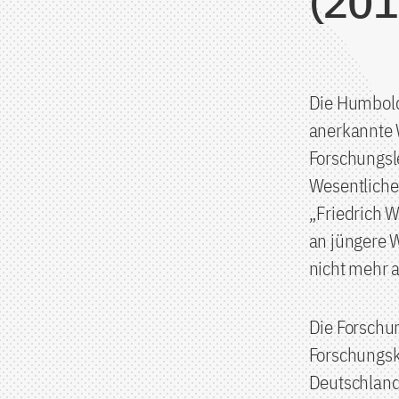
(201
Die Humboldt
anerkannte 
Forschungsl
Wesentliche
„Friedrich W
an jüngere W
nicht mehr 
Die Forschu
Forschungsk
Deutschland 