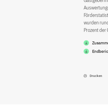
Gastgeberin
Auswertunge
Förderstati
wurden rund
Prozent der 
Zusammen
Endberic
Drucken