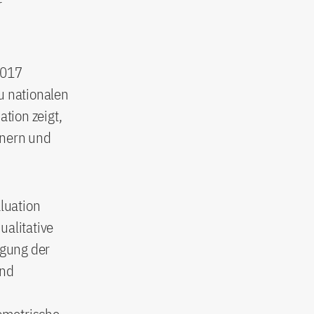
r
2017
u nationalen
tion zeigt,
nnern und
luation
alitative
agung der
und