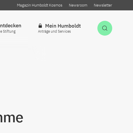
Magazin Humboldt Kosmos
Newsroom
Newsletter
ntdecken
Mein Humboldt
Suche öff
ie Stiftung
Anträge und Services
amme