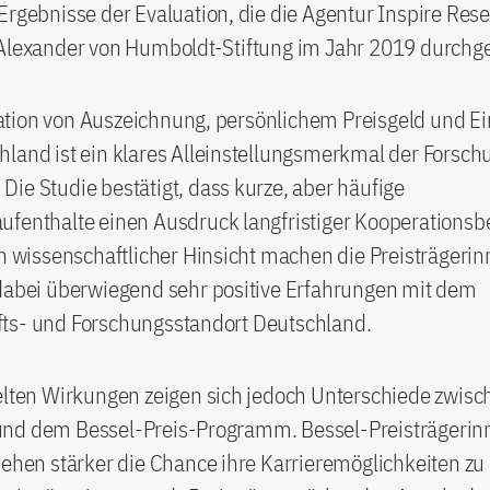
Ergebnisse der Evaluation, die die Agentur Inspire Res
 Alexander von Humboldt-Stiftung im Jahr 2019 durchge
tion von Auszeichnung, persönlichem Preisgeld und E
land ist ein klares Alleinstellungsmerkmal der Forsch
ie Studie bestätigt, dass kurze, aber häufige
ufenthalte einen Ausdruck langfristiger Kooperations
In wissenschaftlicher Hinsicht machen die Preisträgeri
 dabei überwiegend sehr positive Erfahrungen mit dem
ts- und Forschungsstandort Deutschland.
ielten Wirkungen zeigen sich jedoch Unterschiede zwis
nd dem Bessel-Preis-Programm. Bessel-Preisträgerin
sehen stärker die Chance ihre Karrieremöglichkeiten zu