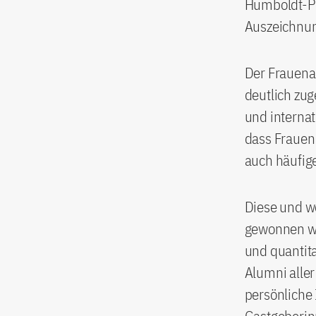
Humboldt-Pr
Auszeichnu
Der Frauenan
deutlich zug
und interna
dass Frauen
auch häufige
Diese und w
gewonnen we
und quantit
Alumni aller
persönliche 