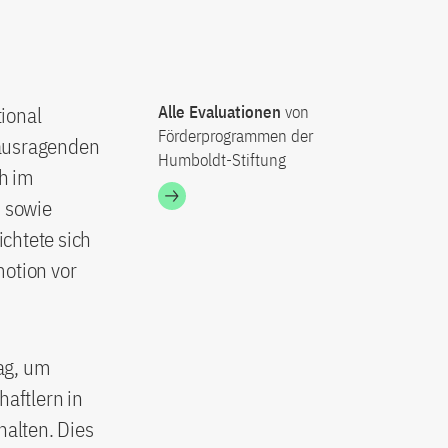
ional
Alle Evaluationen
von
Förderprogrammen der
rausragenden
Humboldt-Stiftung
h im
 sowie
chtete sich
motion vor
ag, um
aftlern in
halten. Dies