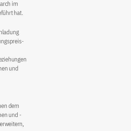
earch im
führt hat.
inladung
ungspreis-
beziehungen
nnen und
chen dem
nen und -
 erweitern,