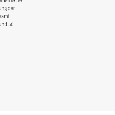
ometrische
ung der
esamt
rund 56