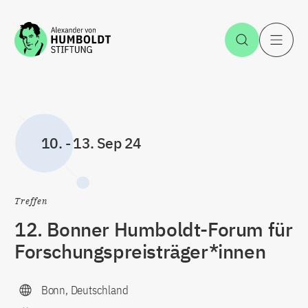
Zum Inhalt springen
Suche öff
H
10.
-
13. Sep 24
Treffen
12. Bonner Humboldt-Forum für
Forschungspreisträger*innen
Bonn, Deutschland