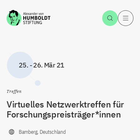
Zum Inhalt springen
Suche öff
H
25.
-
26. Mär 21
Treffen
Virtuelles Netzwerktreffen für
Forschungspreisträger*innen
Bamberg, Deutschland